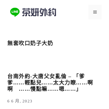
跳
至
選
主
要
單
內
容
無套吹口奶子大奶
台南外約-大唐父女亂倫 – 「爹
爹……輕點兒……太大力瞭……啊
啊 ……慢點嘛……嗯……」
6 6 月, 2023