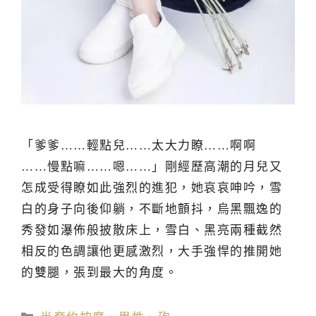
「爹爹……輕點兒……太大力瞭……啊啊
……慢點嘛……嗯……」剛經歷高潮的月兒又
怎成受得瞭如此強烈的進犯，她哀哀呻吟，雪
白的身子向後仰躺，不斷地顫抖，烏黑飄逸的
秀發如瀑佈般披散床上，雪白、黑亮兩種截然
相反的色調讓他更感激烈，大手強悍的推開她
的雙腿，張到最大的角度。
分