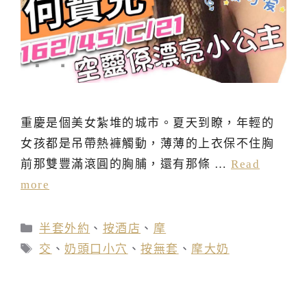
重慶是個美女紮堆的城市。夏天到瞭，年輕的
女孩都是吊帶熱褲觸動，薄薄的上衣保不住胸
前那雙豐滿滾圓的胸脯，還有那條 …
Read
more
分
半套外約
、
按酒店
、
摩
類
標
交
、
奶頭口小穴
、
按無套
、
摩大奶
籤