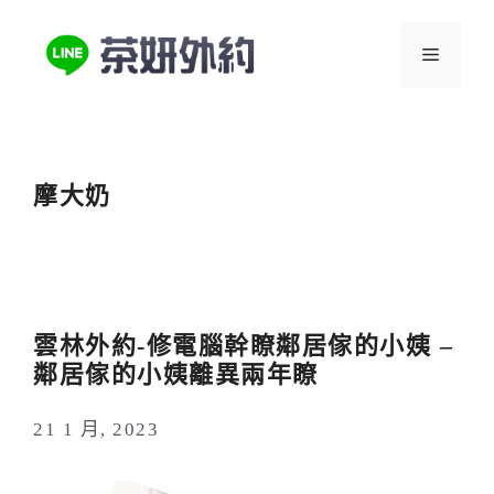
跳
至
選
主
要
單
內
容
摩大奶
雲林外約-修電腦幹瞭鄰居傢的小姨 –
鄰居傢的小姨離異兩年瞭
21 1 月, 2023