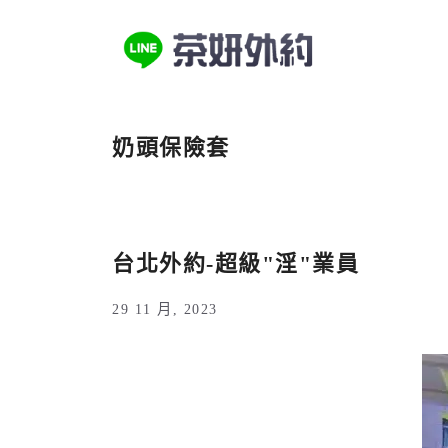
跳
至
主
要
內
奶頭保險套
容
台北外約-超級"淫"業員
29 11 月, 2023