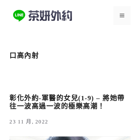
跳
至
選
主
要
單
內
容
口高內射
彰化外約-軍醫的女兒(1-9) – 將她帶
往一波高過一波的極樂高潮！
23 11 月, 2022