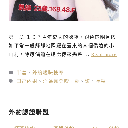
第一章 １９７４年夏天的深夜，銀色的明月依
如平常一般靜靜地照耀在臺東的某個偏遠的小
山村，除瞭偶爾在遠處傳來幾聲 …
Read more
分
半套
、
外約曖昧按摩
類
標
口高內射
、
淫蕩無套吹
、
潮
、
爆
、
長髮
籤
外約認證聯盟