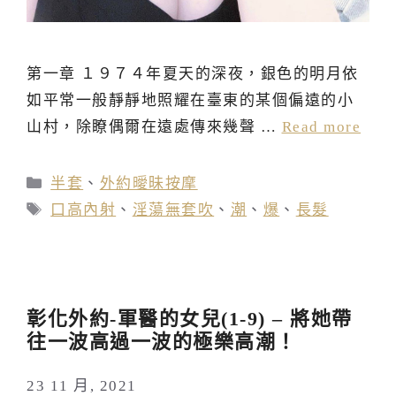
第一章 １９７４年夏天的深夜，銀色的明月依
如平常一般靜靜地照耀在臺東的某個偏遠的小
山村，除瞭偶爾在遠處傳來幾聲 …
Read more
分
半套
、
外約曖昧按摩
類
標
口高內射
、
淫蕩無套吹
、
潮
、
爆
、
長髮
籤
彰化外約-軍醫的女兒(1-9) – 將她帶
往一波高過一波的極樂高潮！
23 11 月, 2021