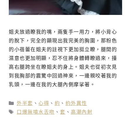
姐夫放過瞭我的嘴，兩隻手一用力，將小背心
的脫下，完全的顯現出我完美的胸圍，那粉色
的小蓓蕾在姐夫的註視下更加挺立瞭，腿間的
濕意也更加明顯，忍不住將身體轉瞭過來，擡
高右腿跨坐在瞭姐夫的身上。姐夫也從初次見
到我胸部的震驚中回過神來，一邊親咬著我的
乳頭，一邊在我的大腿內側摩挲著。
分
外半套
、
心得
、
約
、
約外異性
類
標
口爆無噴水舌吻
、
套
、
高潮內射
籤