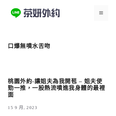
跳
至
選
主
要
單
內
容
口爆無噴水舌吻
桃園外約-讓姐夫為我開苞 – 姐夫使
勁一推，一股熱流噴進我身體的最裡
面
15 9 月, 2023