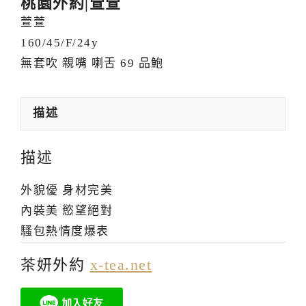
桃園外約|萱萱
萱萱
160/45/F/24y
無套吹 親嘴 喇舌 69 品鮑
描述
描述
外貌優 身材完美
內裝美 慾望絕對
騷包熱情度爆表
茶妍外約
x-tea.net