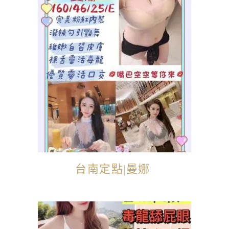
台南定點|曼娜