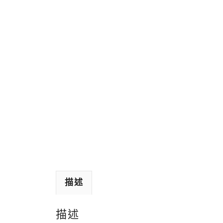
描述
描述