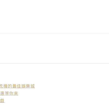
老虎機的最佳娛樂城
優惠等你來
遊戲