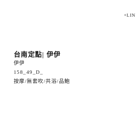
+LIN
台南定點| 伊伊
伊伊
158_49_D_
按摩/無套吹/共浴/品鮑