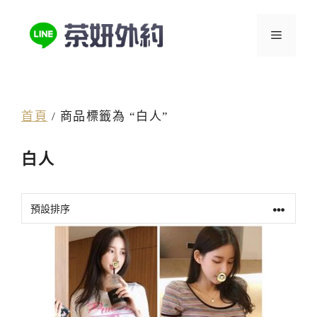
跳
至
選
主
要
單
內
容
首頁
/ 商品標籤為 “白人”
白人