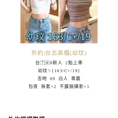
外約|台北高檔(幼玟)
台🇹🇼8新人 2點上車
幼玟✨{163/C+/19}
舌吻 69 白人 車震
包夜 無套+2 不露臉攝影+1