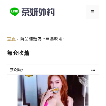
跳
至
選
主
要
單
內
容
首頁
/ 商品標籤為 “無套吹蕭”
無套吹蕭