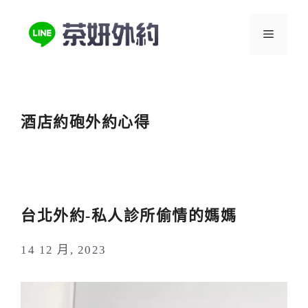
跳
至
選
主
要
單
內
容
酒店約砲外約心得
台北外約-私人診所偷情的媽媽
14 12 月, 2023