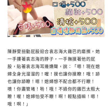
陳靜雯扭動屁股迎合袁志海大雞巴的磨擦，她
一手摟著袁志海的脖子，一手撫摸著他的屁
股，貼著袁志海耳邊嬌聲，說：「嗯！現在媳
婦全身光溜溜的！喔！摸也讓你摸瞭！哦！舔
也讓你舔瞭！嗯！媳婦想不配合都不行瞭！
噢！你盡管堵！喲！哦！不過你的雞巴太粗大
瞭！喔！媳婦怕受不瞭！啊！輕點插嘛！嗯！
哦！啊！」