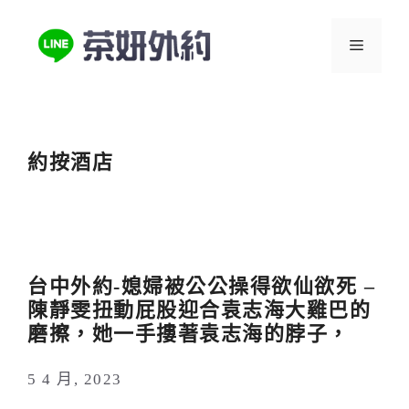
跳
至
選
主
要
單
內
容
約按酒店
台中外約-媳婦被公公操得欲仙欲死 –
陳靜雯扭動屁股迎合袁志海大雞巴的
磨擦，她一手摟著袁志海的脖子，
5 4 月, 2023