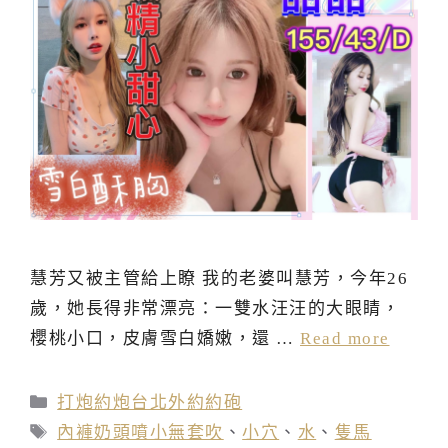
慧芳又被主管給上瞭 我的老婆叫慧芳，今年26
歲，她長得非常漂亮：一雙水汪汪的大眼睛，
櫻桃小口，皮膚雪白嬌嫩，還 …
Read more
分
打炮約炮台北外約約砲
類
標
內褲奶頭噴小無套吹
、
小穴
、
水
、
隻馬