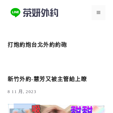
跳
至
選
主
要
單
內
容
打炮約炮台北外約約砲
新竹外約-慧芳又被主管給上瞭
8 11 月, 2023