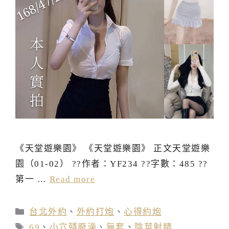
《天堂遊樂園》 《天堂遊樂園》 正文天堂遊樂
園（01-02） ??作者：YF234 ??字數：485 ??
第一 …
Read more
分
台北外約
、
外約打炮
、
心得約炮
類
標
69
、
小穴殘廢澡
、
無套
、
陰莖射精