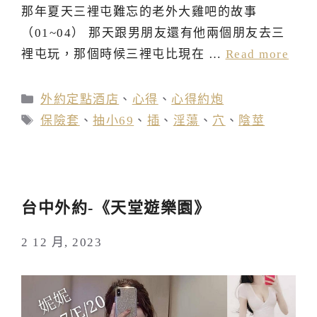
那年夏天三裡屯難忘的老外大雞吧的故事
（01~04） 那天跟男朋友還有他兩個朋友去三
裡屯玩，那個時候三裡屯比現在 …
Read more
分
外約定點酒店
、
心得
、
心得約炮
類
標
保險套
、
抽小69
、
插
、
淫蕩
、
穴
、
陰莖
籤
台中外約-《天堂遊樂園》
2 12 月, 2023