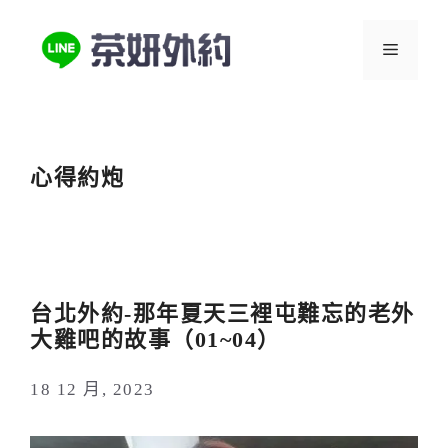
跳
至
選
主
要
單
內
容
心得約炮
台北外約-那年夏天三裡屯難忘的老外
大雞吧的故事（01~04）
18 12 月, 2023