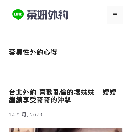
跳
至
選
主
要
單
內
容
套異性外約心得
台北外約-喜歡亂倫的壞妹妹 – 嫂嫂
繼續享受哥哥的沖擊
14 9 月, 2023