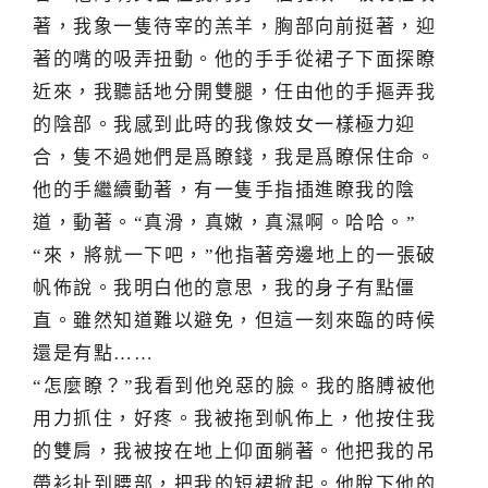
著，我象一隻待宰的羔羊，胸部向前挺著，迎
著的嘴的吸弄扭動。他的手手從裙子下面探瞭
近來，我聽話地分開雙腿，任由他的手摳弄我
的陰部。我感到此時的我像妓女一樣極力迎
合，隻不過她們是爲瞭錢，我是爲瞭保住命。
他的手繼續動著，有一隻手指插進瞭我的陰
道，動著。“真滑，真嫩，真濕啊。哈哈。”
“來，將就一下吧，”他指著旁邊地上的一張破
帆佈說。我明白他的意思，我的身子有點僵
直。雖然知道難以避免，但這一刻來臨的時候
還是有點……
“怎麼瞭？”我看到他兇惡的臉。我的胳膊被他
用力抓住，好疼。我被拖到帆佈上，他按住我
的雙肩，我被按在地上仰面躺著。他把我的吊
帶衫扯到腰部，把我的短裙掀起。他脫下他的