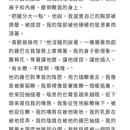
褲子和內褲，壓倒瞭我的身上。
“把腿分大一點”，他說。我感覺自己的胸部被
擠壓，被揉捏，我的陰部被他硬硬的發燙東西
頂著。
“喜歡挨操吧？”他淫穢的說著，一邊握著勃起
的雞巴在我陰唇上摩擦著。我的身子軟得象一
團棉花，等著讓他壓，讓他揉捏，讓他插入。
“有水瞭，不錯啊，嘿嘿。”
他的雞巴對準我的陰腔，用力插瞭進去，我像
是被撕裂瞭，我那裡像是塞進瞭一個暖瓶塞。
他來回抽插著，喘息的也聲音越來越粗，低下
頭來尋找我的嘴唇，我象征性地躲瞭幾下，被
他捉住瞭。我的嘴唇在被他吸吮，我的乳房在
被他捏弄，我的陰道在被他的雞巴抽插，我的
腿最大限度地彎起分開，我就這樣被一個陌生