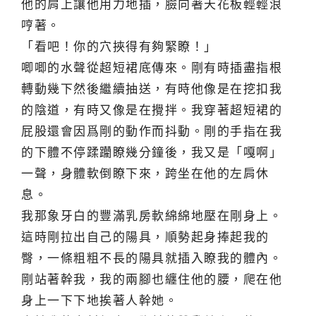
他的肩上讓他用力地插，臉向著天花板輕輕浪
哼著。
「看吧！你的穴挾得有夠緊瞭！」
唧唧的水聲從超短裙底傳來。剛有時插盡指根
轉動幾下然後繼續抽送，有時他像是在挖扣我
的陰道，有時又像是在攪拌。我穿著超短裙的
屁股還會因爲剛的動作而抖動。剛的手指在我
的下體不停蹂躪瞭幾分鐘後，我又是「嘎啊」
一聲，身體軟倒瞭下來，跨坐在他的左肩休
息。
我那象牙白的豐滿乳房軟綿綿地壓在剛身上。
這時剛拉出自己的陽具，順勢起身捧起我的
臀，一條粗粗不長的陽具就插入瞭我的體內。
剛站著幹我，我的兩腳也纏住他的腰，爬在他
身上一下下地挨著人幹她。