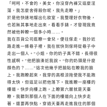
「呵呵，不會的，美女，你沒穿內褲又這麼淫
蕩，我怎麼舍得殺你呢，我先走瞭。」
於是他快速地熘出化妝室，我整理好衣物後，
也若無其事地走出來，看看手錶，才發現我竟
然被他幹瞭一個多小時……。
我在百貨公司逛瞭一會兒，便往傢走，我抄近
路走進一條巷子裡，我在就快到傢時從巷子中
走出一個人。“小姐，你的奶子真不錯，長得很
性感啊。”他把臉湊近我說。“你的奶頭是什麼
顔色的？……”這次他幾乎把臉貼在瞭我的臉
上。我跑瞭起來，我穿的高根涼拖使我不能跑
得太快，但這足以把他落下。我進瞭一座樓的
樓道，快步向樓上跑，上瞭第六層就是天臺
瞭，我聽到那個人在下面的樓道向上快步走
著。還要再快點，穿過天臺再走進我住的那個