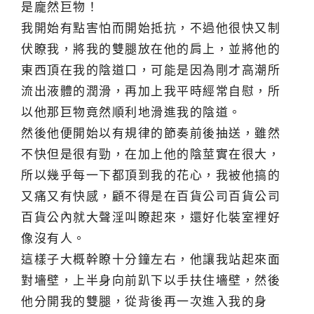
是龐然巨物！
我開始有點害怕而開始抵抗，不過他很快又制
伏瞭我，將我的雙腿放在他的肩上，並將他的
東西頂在我的陰道口，可能是因為剛才高潮所
流出液體的潤滑，再加上我平時經常自慰，所
以他那巨物竟然順利地滑進我的陰道。
然後他便開始以有規律的節奏前後抽送，雖然
不快但是很有勁，在加上他的陰莖實在很大，
所以幾乎每一下都頂到我的花心，我被他搞的
又痛又有快感，顧不得是在百貨公司百貨公司
百貨公內就大聲淫叫瞭起來，還好化裝室裡好
像沒有人。
這樣子大概幹瞭十分鐘左右，他讓我站起來面
對墻壁，上半身向前趴下以手扶住墻壁，然後
他分開我的雙腿，從背後再一次進入我的身