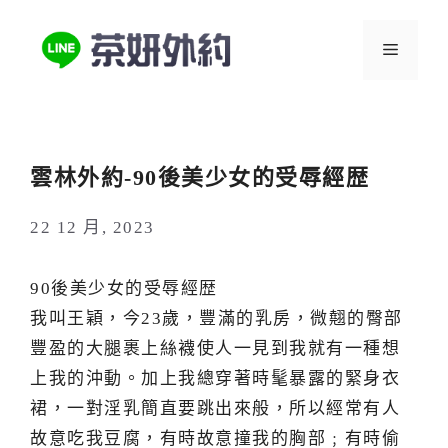
跳
至
選
主
要
單
內
容
雲林外約-90後美少女的受辱經歴
22 12 月, 2023
90後美少女的受辱經歴
我叫王穎，今23歲，豐滿的乳房，微翹的臀部
豐盈的大腿裹上絲襪使人一見到我就有一種想
上我的沖動。加上我總穿著時髦暴露的緊身衣
裙，一對淫乳簡直要跳出來般，所以經常有人
故意吃我豆腐，有時故意撞我的胸部﹔有時偷