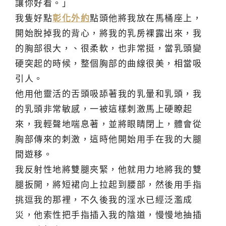
讓你好看。」
我隻好點
彰化外約
點頭他將我放在馬桶座上，
開始脫掉我的背心，將我的乳房裸露出來，我
的胸部很大，、很柔軟，也非常挺，當乳頭變
硬突起的時候，整個胸部的曲線很美，相當吸
引人。
他用他靈活的舌頭吸舔著我的乳暈和乳頭，我
的乳頭非常敏感，一被這樣刺激馬上硬瞭起
來，我輕聲地喘息著，並將眼睛閉上，體會從
胸部傳來的刺激，這時他開始用手在我的大腿
間遊移。
我反射性地將雙腿夾緊，他就用力地將我的雙
腿扳開，將短裙向上拉起到腰部，然後用手指
挑逗我的那裡，不久後我的淫水已經泛濫成
災，他索性把手指插入我的陰道，慢慢地抽插