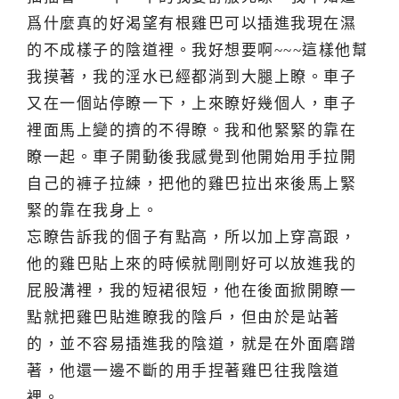
爲什麼真的好渴望有根雞巴可以插進我現在濕
的不成樣子的陰道裡。我好想要啊~~~這樣他幫
我摸著，我的淫水已經都淌到大腿上瞭。車子
又在一個站停瞭一下，上來瞭好幾個人，車子
裡面馬上變的擠的不得瞭。我和他緊緊的靠在
瞭一起。車子開動後我感覺到他開始用手拉開
自己的褲子拉練，把他的雞巴拉出來後馬上緊
緊的靠在我身上。
忘瞭告訴我的個子有點高，所以加上穿高跟，
他的雞巴貼上來的時候就剛剛好可以放進我的
屁股溝裡，我的短裙很短，他在後面掀開瞭一
點就把雞巴貼進瞭我的陰戶，但由於是站著
的，並不容易插進我的陰道，就是在外面磨蹭
著，他還一邊不斷的用手捏著雞巴往我陰道
裡。