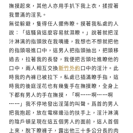
撫摸起來，其他人亦用手扒下我上衣，揉捏著
我豐滿的淫乳。
無從躲避，隻得任人擺佈瞭。摸著我私處的人
說∶「這騷貨這麼容易就濕瞭。」說著就把淫
汁淋漓的指頭放在我嘴邊，我想也不想就把他
的指頭吸進口中，這男人把指頭抽出，把頭移
過去，拉著我的長發，我便把舌頭吐進瞭他的
口中，兩人相互交換
新竹外約
口中的淫汁。此
時我的內褲已被拉下，私處已插滿瞭手指，這
時我的後庭淫花也有幾隻手在撫摸瞭，全身上
下都有男人的手在撫摸，「啊┅┅啊┅┅啊
┅┅」我不停地發出淫蕩的叫聲。爲首的男人
把我抱起，放在電梯邊沿的扶手上，淫汁淋漓
的陰戶頓呈現在這五個男人的面前，這人首個
上來，脫下瞭褲子，露出他三十多公分長的肉