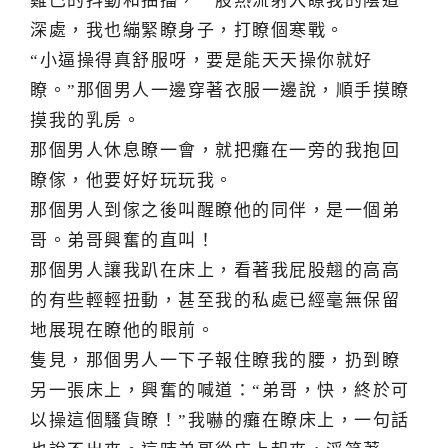
雞巴的抖動和抽搐，一股熱流射入瞭我的陰道
深處，我也繃緊瞭身子，打瞭個寒戰。
“小逼操得真舒服呀，要是能天天操你就好
瞭。”那個男人一邊穿著衣服一邊說，順手摸瞭
摸我的乳房。
那個男人休息瞭一會，就把癱在一旁的我抱回
瞭傢，他要好好玩玩我。
那個男人到傢之後叫醒瞭他的同伴，是一個弟
哥。弟哥興奮的直叫！
那個男人讓我趴在床上，看著我屁股翹的高高
的有些輕輕扭動，甚至我的私處已經毫無保留
地展現在瞭他的眼前。
隻見，那個男人一下子報住瞭我的腰，扔到瞭
另一張床上，興奮的喊道：“弟哥，快，終於可
以操這個騷貨瞭！”我嚇的癱在瞭床上，一句話