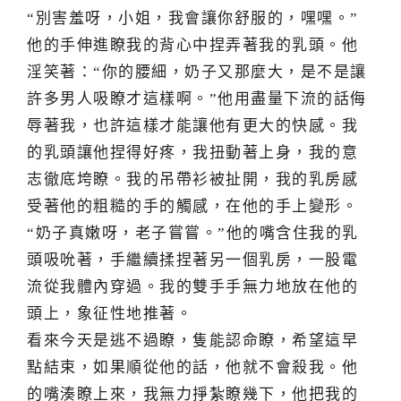
“別害羞呀，小姐，我會讓你舒服的，嘿嘿。”
他的手伸進瞭我的背心中捏弄著我的乳頭。他
淫笑著：“你的腰細，奶子又那麼大，是不是讓
許多男人吸瞭才這樣啊。”他用盡量下流的話侮
辱著我，也許這樣才能讓他有更大的快感。我
的乳頭讓他捏得好疼，我扭動著上身，我的意
志徹底垮瞭。我的吊帶衫被扯開，我的乳房感
受著他的粗糙的手的觸感，在他的手上變形。
“奶子真嫩呀，老子嘗嘗。”他的嘴含住我的乳
頭吸吮著，手繼續揉捏著另一個乳房，一股電
流從我體內穿過。我的雙手手無力地放在他的
頭上，象征性地推著。
看來今天是逃不過瞭，隻能認命瞭，希望這早
點結束，如果順從他的話，他就不會殺我。他
的嘴湊瞭上來，我無力掙紮瞭幾下，他把我的