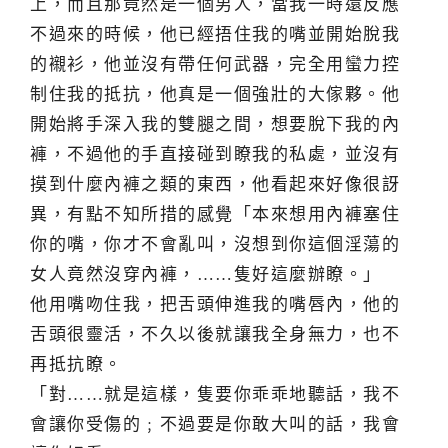
上，而且那竟然是一個男人，當我一時還反應
不過來的時候，他已經捂住我的嘴並開始脫我
的襯衫，他並沒有帶任何武器，完全用蠻力控
制住我的抵抗，他真是一個強壯的大傢夥。他
開始將手深入我的雙腿之間，想要脫下我的內
褲，不過他的手直接碰到瞭我的私處，並沒有
摸到什麼內褲之類的東西，他看起來好像很訝
異，有點不知所措的感覺「本來想用內褲塞住
你的嘴，你才不會亂叫，沒想到你這個淫蕩的
女人竟然沒穿內褲，……隻好這麼辦瞭。」
他用嘴吻住我，把舌頭伸進我的嘴唇內，他的
舌頭很靈活，不久以後就讓我全身無力，也不
再抵抗瞭。
「對……就是這樣，隻要你乖乖地聽話，我不
會讓你受傷的﹔不過要是你敢大叫的話，我會