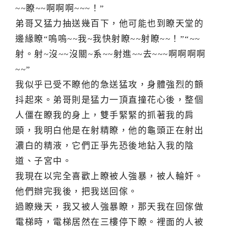
~~瞭~~啊啊啊~~~！”
弟哥又猛力抽送幾百下，他可能也到瞭天堂的
邊緣瞭“嗚嗚~~我~我快射瞭~~射瞭~~！”“~~
射。射~沒~~沒關~系~~射進~~去~~~啊啊啊啊
~~”
我似乎已受不瞭他的急送猛攻，身體強烈的顫
抖起來。弟哥則是猛力一頂直撞花心後，整個
人僵在瞭我的身上，雙手緊緊的抓著我的肩
頭，我明白他是在射精瞭，他的龜頭正在射出
濃白的精液，它們正爭先恐後地鉆入我的陰
道、子宮中。
我現在以完全喜歡上瞭被人強暴，被人輪奸。
他們辦完我後，把我送回傢。
過瞭幾天，我又被人強暴瞭，那天我在回傢做
電梯時，電梯居然在三樓停下瞭。裡面的人被