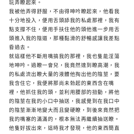
玩弄瞭起來。
我被他弄得舒服，不由得呻吟瞭起來，他看我
十分地投入，便用舌頭舔我的私處那裡，我有
點支撐不住，便用手扶住他的頭他進一步用舌
頭進入我的陰道，那種黏滑的舒暢感讓我差點
昏過去。
就這樣他不斷用嘴搞我的那裡，我也隻能淫蕩
地呻吟。過瞭一會兒，我竟然達到瞭高潮，我
的私處流出瞭大量的液體他掏出他的陰莖，要
我含住它，我便將那尚未勃起的東西含在嘴
裡，他抓住我的頭，並利用腰部的扭動，將他
的陰莖在我的小口中抽送，我感覺到在我口中
的陰莖漸漸地變大而且變硬瞭，到後來竟然把
我的嘴塞的滿滿的，根本無法再繼續抽送瞭。
他隻好拔出來，這時我才發現，他的東西簡直