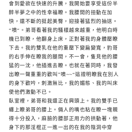
會到愛欲在快速的升騰，我開始要享受這份半
醉半夢之中的性幸福瞭。我腰間的扭動在加
快，還不斷的挺起美臀，迎接著猛烈的抽送。
“噢“。弟哥看著我的騷樣越來越重，他明白時
機已到瞭，他翻身上床，正對著我的身體壓瞭
下去。我的雙乳在他的重壓下變扁變寬，豹哥
的右手伸在瞭我的腿間，不一會，隻見他的腰
猛的一沈，他插進去瞭。也就在著同時，我發
出瞭一聲重重的歡叫”噢~~“這證明瞭我在別人
的身下歡吟，刺激無比，我的媚態、我的叫床
使他們激動不已。
臥室裡，弟哥和我還正在興頭上。我的雙手已
纏上瞭弟哥的腰上。倆人的嘴也粘在瞭一塊親
得十分投入，麻臉的腰部正用力的拱動著，他
身下的那淫棍正一進一出的在我的陰洞中穿