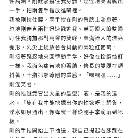
性高潮。剛趕緊撐住我身體，淫淫地笑著騰出
一手，把兩隻手指放進嘴裡。
我被剛扶住腰，兩手撐在剛的肩膀上喘息著。
忽地剛伸直兩指迅速戳進我。弟哥瞪大瞭雙眼
盯住我胸前那對高聳的雙峰，豐滿迷人的漂亮
弧形，乳尖上綻放著會抖動的兩粒紅葡萄。
剛接著殘忍地來回轉動手掌，好像在拴螺絲釘
一樣。我面色痛苦地仰著臉，修長的雙腿在顫
抖著，十指抓緊瞭剛的肩膀。「嘿嘿嘿……」
剛淫笑著。
剛的指縫竟冒出大量的晶瑩汁液，是我的淫
水。「隻有我才能挖掘出你的性欲呀！騷貨，
淫水如泉湧出，像蜂蜜一樣從剛手掌滴落到地
板。
剛的手指開始上下抽送，我自己提起右腿踩在