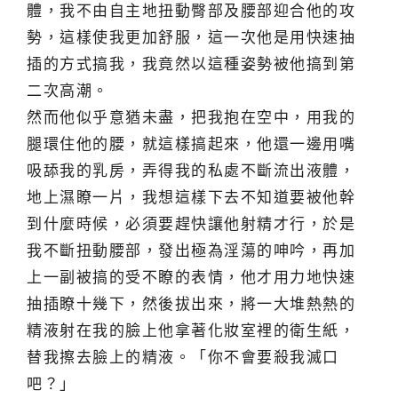
體，我不由自主地扭動臀部及腰部迎合他的攻
勢，這樣使我更加舒服，這一次他是用快速抽
插的方式搞我，我竟然以這種姿勢被他搞到第
二次高潮。
然而他似乎意猶未盡，把我抱在空中，用我的
腿環住他的腰，就這樣搞起來，他還一邊用嘴
吸舔我的乳房，弄得我的私處不斷流出液體，
地上濕瞭一片，我想這樣下去不知道要被他幹
到什麼時候，必須要趕快讓他射精才行，於是
我不斷扭動腰部，發出極為淫蕩的呻吟，再加
上一副被搞的受不瞭的表情，他才用力地快速
抽插瞭十幾下，然後拔出來，將一大堆熱熱的
精液射在我的臉上他拿著化妝室裡的衛生紙，
替我擦去臉上的精液。「你不會要殺我滅口
吧？」