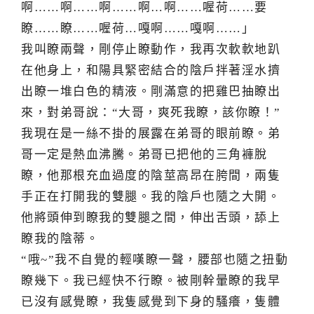
啊……啊……啊……啊…啊……喔荷……要
瞭……瞭……喔荷…嘎啊……嘎啊……」
我叫瞭兩聲，剛停止瞭動作，我再次軟軟地趴
在他身上，和陽具緊密結合的陰戶拌著淫水擠
出瞭一堆白色的精液。剛滿意的把雞巴抽瞭出
來，對弟哥說：“大哥，爽死我瞭，該你瞭！”
我現在是一絲不掛的展露在弟哥的眼前瞭。弟
哥一定是熱血沸騰。弟哥已把他的三角褲脫
瞭，他那根充血過度的陰莖高昂在胯間，兩隻
手正在打開我的雙腿。我的陰戶也隨之大開。
他將頭伸到瞭我的雙腿之間，伸出舌頭，舔上
瞭我的陰蒂。
“哦~”我不自覺的輕嘆瞭一聲，腰部也隨之扭動
瞭幾下。我已經快不行瞭。被剛幹暈瞭的我早
已沒有感覺瞭，我隻感覺到下身的騷癢，隻體