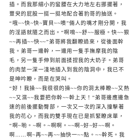
插。而我那細小的蠻腰在大力地左右挪擺著，
豐臾的屁股一挺一挺地配合著豹哥的抽送。
“哦~~快~快~寶貝~~噢”倆人的嘴才剛分開，我
的淫語就隨之而出。“啊唷~~舒~~服極。快~~狠
~~再插~~快~~”弟哥將我翻瞭過來，從後面幹
我。弟哥一邊幹，一邊用一隻手撫摩我的陰
毛，另一隻手伸到前面揉捏我的大奶子。弟哥
的肉莖一深一淺地插入到我的陰洞中，我已不
是呻吟瞭，而是在哭叫。
“好！我操~~我很很的操~~你的洞太棒瞭~~又熱
~~又濕~~我要把你幹~~幹上天！”弟哥邊應邊急
速的前後擺動臀部，一次又一次的深入撞擊著
我的花心，而我的雙手現在已是抓緊瞭床單，
“啊~喲。~啊。~啊啊。~~啊~好~好~~啊。
啊……啊~再~~再~~抽快一~~點。~~幹死。我