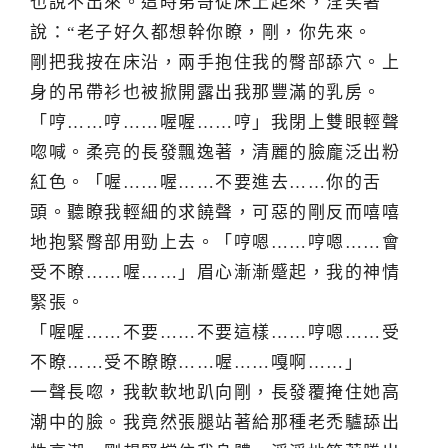
也說不出來。這時弟哥從床上起來，淫笑著
說：“老子好久都想幹你瞭，剛，你先來。
剛把我按在床沿，兩手抱住我的臀部舔穴。上
身的吊帶衫也被掀開露出我那豐滿的乳房。
「哼……哼……喔喔……哼」我閉上雙眼輕聲
唿喊。柔亮的長發飄逸著，清麗的臉龐泛出粉
紅色。「喔……喔……不要進去……你的舌
頭。聽瞭我輕細的求饒聲，可惡的剛反而嘻嘻
地抱緊臀部用勁上去。「哼嗯……哼嗯……會
受不瞭……喔……」眉心漸漸蹙起，我的神情
緊張。
「喔喔……不要……不要這樣……哼嗯……受
不瞭……受不瞭瞭……喔……嘎啊……」
一聲長唿，我軟軟地趴向剛，長發覆掩住她高
潮中的臉。我竟然張腿站著給那種老禿驢舔出