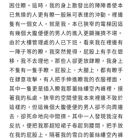
困住瞭。這時，我的身上散發出的陣陣香使本
已焦燥的人更有瞭一股無可表達的沖動。裡邊
隻有一個女人，就是我，本已狹窄的電梯因這
有幾個大腹便便的男人的進入更顯擁擠不堪。
由於大樓管理處的人已下班，看來我在裡邊有
一陣子等的瞭。我突然覺得，屁股上有手在遊
移，我不去理他，那些人卻更放肆瞭，我身上
不隻有一隻手瞭。屁股上、大腿上，都有瞭手
在肆意攻擊，有人把手伸進瞭我的衣服裡面，
其中一隻更是插入瞭我那蕾絲縷空內褲裡，摸
著我的私處。狹窄的空間使我本來裡邊不致於
這樣的，但這幾個大腹便便的男人卻不向周邊
去，卻死命地向中間擠。其中一人發現我沒有
反抗，便把我那超短裙子卷起到腰間，把手放
在我的屁股上，隔著我的雪白的蕾絲縷空內褲