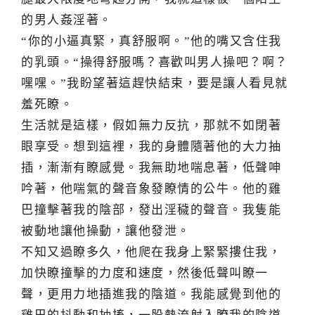
的男人姦淫著。
“你的小逼真緊，真舒服啊。”他的嘴又含住我
的乳頭。“操得舒服嗎？喜歡叫男人操吧？啊？
嘿嘿。”我盼望著這趕快結束，要是讓人看見就
羞死瞭。
生活就是這樣，假如無力反抗，那就不如閉著
眼享受。想到這裡，我的身體隨著他的大力抽
插，漸漸有瞭感覺。我無助地喘息著，低聲呻
吟著，他喘氣的聲音象發瞭情的公牛。他的雞
巴撞擊著我的陰部，發出淫穢的聲音。我隻能
被動地讓他操動，讓他發泄。
不知又過瞭多久，他爬在我身上緊緊摟住我，
加快瞭撞擊的力度和速度，然後低聲叫瞭一
聲，更用力地插進我的陰道。我能感覺到他的