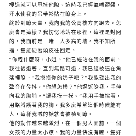
樓道就可以甩掉他瞭。這時我已經氣喘籲籲，
汗水使我的吊帶衫貼在瞭身上。
終於到瞭天臺，我向我的公寓樓方向跑去。怎
麼會是這樣？我愣愣地站在那裡，這裡是封閉
的，我面前是一堵一人多高的墻。我不知所
措，隻能硬著頭皮往回走。
“你跑什麼呀，小姐。”他已經站在我的面前。
我往後退著，直到無路可退，我已經被逼在角
落裡瞭。“我摸摸你的奶子吧？”我能聽出我的
聲音在發抖，“你想怎樣？”他逼近瞭我，手伸
向我的胸脯。“讓我摸一摸。”我用手推擋著，
用胳膊護著我的胸。我多麼希望這個時候能有
人，這樣我喊的話就會被聽到瞭。
他的動作越來越激烈，在一個男人面前，一個
女孩的力量太小瞭。我的力量快沒有瞭，隻好