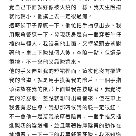
覺自己下面就好像被火燒的一樣，我天生陰道
就比較小，他摸上去一定很過癮。
這時候車子停瞭一下，他忙把手抽瞭出去。我
用眼角瞥瞭一下，發現我身邊有一個穿著牛仔
褲的年輕人，我沒看他上面，又轉過頭去背對
著他。車上下瞭幾個人後，空瞭一點，但還是
很擠，不一會他又靠瞭過來。
他的手又伸到我的短裙裡面，這次他沒有插進
我的陰道，就是用手摸著我的陰戶，一個手指
頭還放在我的陰蒂上面幫我在按摩著，我覺得
真的好舒服，差點就想叫出聲音來，但在車上
我隻有忍住瞭，我想那時候我的臉一定很紅。
不一會他一邊幫我按摩著陰蒂，一個手指又插
進瞭我的陰道裡，並且隨著按摩陰蒂的動作在
抽插著，一下一下的我要舒服死瞭。我不知道