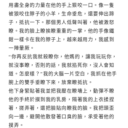
用盡全身的力量在他的手上狠咬一口。像一隻
被狼咬住脖子的小羊，生命垂危，還要伸出蹄
子，抵抗一下。那個男人低聲叫著，他被激怒
瞭。我的臉上瞭挨瞭重重的一掌，他的手像鐵
鉗一樣卡在我的脖子上，越來越用力，我感到
一陣暈厥。
“你再反抗我就殺瞭你，他媽的，讓我玩玩你，
就沒事瞭，否則的話，我就掐死你，沒人會知
道。怎麼樣？”我的大腦一片空白，我抓在他手
腕上的雙手垂瞭下來，放棄瞭抵抗。
他下身緊貼著我並把我壓在瞭墻上，動彈不瞭
他的手終於摸到我的乳房，隔著我的上衣揉捏
著，搓弄著，還把臉貼向瞭我的臉。我把頭歪
向一邊，避開他散發著口臭的臉，承受著他的
摸弄。