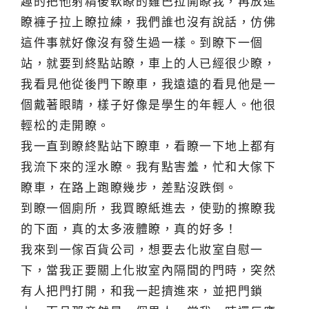
趣的把他射精後軟瞭的雞巴拉開瞭我，再放進
瞭褲子拉上瞭拉練，我們誰也沒有說話，仿佛
這件事就好像沒有發生過一樣。到瞭下一個
站，就要到終點站瞭，車上的人已經很少瞭，
我看見他從後門下瞭車，我遠遠的看見他是一
個戴著眼睛，樣子好像是學生的年輕人。他很
輕松的走開瞭。
我一直到瞭終點站下瞭車，看瞭一下地上都有
我流下來的淫水瞭。我有點害羞，忙和大傢下
瞭車，在路上跑瞭幾步，差點沒跌倒。
到瞭一個廁所，我買瞭紙進去，使勁的擦瞭我
的下面，真的太多液體瞭，真的好多！
我來到一傢百貨公司，想要去化妝室自慰一
下，當我正要關上化妝室內隔間的門時，突然
有人把門打開，和我一起擠進來，並把門鎖