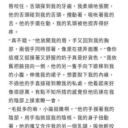
唇咬住，舌頭探到我的牙齒，我柔順地張開，
他的舌頭碰到我的舌頭，攪動著，吸吮著我的
舌。他的手還在動，我的乳頭被他捏弄得好
疼。
“真不錯。”他放開我的唇，手又回到我的胸
部，兩個手同時捏著，像是在搓弄面團。“像你
這樣又挺摸著又舒服的奶子真是好貨色，”我依
舊把臉扭向一側，他的另一隻手向下遊移到我
的小腹，伸進我的裙子，想要脫下我的內褲，
不過他的手直接碰到瞭我的私處，他看起來好
像很訝異，有點不知所措的感覺但他迅速在我
的陰部上摸索瞭一會。
“毛挺多的嘛，小逼挺嫩啊。”他的手摸著我的
陰部，用手指挑逗我的陰核。我的身子扭動
著，他的嘴又含住我的另一個乳頭，吸吮輕咬