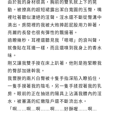
由於我的身材很高，胸前的雙乳就上下的晃
動。被撩高的超短裙露出潔白寬圓的玉臀，嘴
裡吐著聽似淒絕的淫聲。淫水還不斷從臀溝中
滴出。房間裡的我被大炮捧起屁股用力幹著，
亮麗的長發也很有彈性的飄揚著。
過瞭幾秒，耳裡還聽見我「嗯嗯」的浪叫聲，
就像貼在耳邊一樣，而且還嗅到我身上的香水
味。
剛又讓我雙手按在床上趴著，他則是抱緊瞭我
的臀部加速幹我。
我豐腴的兩片白臀被十隻手指深陷入瞭掐住，
一隻手摸著我的陰毛，另一隻手揉捏著我的乳
房。眼前的正在抽送的陽具上沾滿我體內的淫
水，被塞滿的紅嫩陰戶還不斷流出水。
「啊……啊…啊……啊……好酥喔……啊…