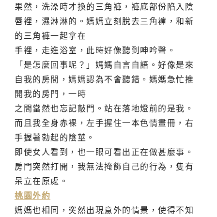
果然，洗澡時才換的三角褲，褲底部份陷入陰
唇裡，濕淋淋的。媽媽立刻脫去三角褲，和新
的三角褲一起拿在
手裡，走進浴室，此時好像聽到呻吟聲。
「是怎麼回事呢？」媽媽自言自語。好像是來
自我的房間，媽媽認為不會聽錯。媽媽急忙推
開我的房門，一時
之間當然也忘記敲門。站在落地燈前的是我。
而且我全身赤裸，左手握住一本色情畫冊，右
手握著勃起的陰莖。
即使女人看到，也一眼可看出正在做甚麼事。
房門突然打開，我無法掩飾自己的行為，隻有
呆立在原處。
桃園外約
媽媽也相同，突然出現意外的情景，使得不知