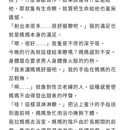
孩子，什麼事都肯作。如果說還有什麼能給
他，那就隻有生命瞭，就算把生命給他也毫無
遺憾。
「射出來很多……很舒服瞭吧。」我的滿足也
就是媽媽本身的滿足。
「嗯，很好……」我隻是不停的深乎吸。
今晚的行為就這樣結束瞭嗎？媽媽感到不安。
身體還在要求男人身體像火般的灼熱。
「我來讓媽媽舒服吧。」我的手指在媽媽的花
蕊輕撫。
「啊……」就像對性交老練的人，這種感覺使
媽媽不由得發出甜美的哼聲。
「哇！這樣濕淋淋瞭。」把沾上蜜汁的手指送
到面前時，媽媽急忙用浴巾掩飾下體。
我拉媽媽去浴室。媽媽的陰戶由於長期間的前