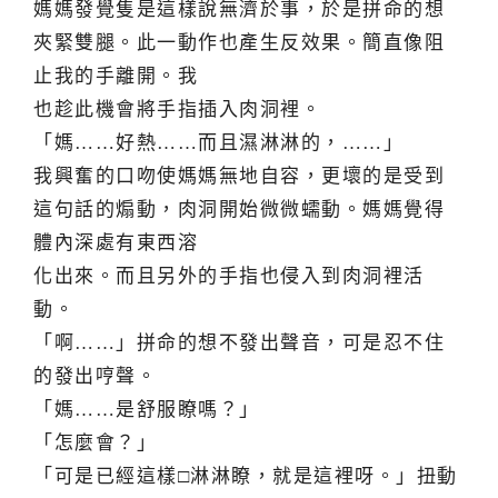
媽媽發覺隻是這樣說無濟於事，於是拼命的想
夾緊雙腿。此一動作也產生反效果。簡直像阻
止我的手離開。我
也趁此機會將手指插入肉洞裡。
「媽……好熱……而且濕淋淋的，……」
我興奮的口吻使媽媽無地自容，更壞的是受到
這句話的煽動，肉洞開始微微蠕動。媽媽覺得
體內深處有東西溶
化出來。而且另外的手指也侵入到肉洞裡活
動。
「啊……」拼命的想不發出聲音，可是忍不住
的發出哼聲。
「媽……是舒服瞭嗎？」
「怎麼會？」
「可是已經這樣□淋淋瞭，就是這裡呀。」扭動