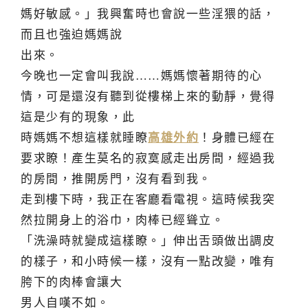
媽好敏感。」我興奮時也會說一些淫猥的話，
而且也強迫媽媽說
出來。
今晚也一定會叫我說……媽媽懷著期待的心
情，可是還沒有聽到從樓梯上來的動靜，覺得
這是少有的現象，此
時媽媽不想這樣就睡瞭
高雄外約
！身體已經在
要求瞭！產生莫名的寂寞感走出房間，經過我
的房間，推開房門，沒有看到我。
走到樓下時，我正在客廳看電視。這時候我突
然拉開身上的浴巾，肉棒已經聳立。
「洗澡時就變成這樣瞭。」伸出舌頭做出調皮
的樣子，和小時候一樣，沒有一點改變，唯有
胯下的肉棒會讓大
男人自嘆不如。