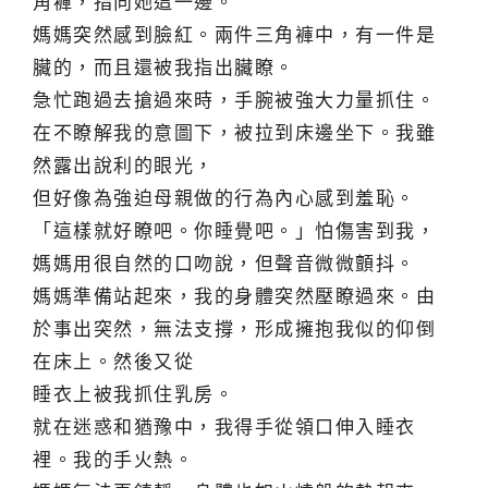
角褲，指向她這一邊。
媽媽突然感到臉紅。兩件三角褲中，有一件是
臟的，而且還被我指出臟瞭。
急忙跑過去搶過來時，手腕被強大力量抓住。
在不瞭解我的意圖下，被拉到床邊坐下。我雖
然露出說利的眼光，
但好像為強迫母親做的行為內心感到羞恥。
「這樣就好瞭吧。你睡覺吧。」怕傷害到我，
媽媽用很自然的口吻說，但聲音微微顫抖。
媽媽準備站起來，我的身體突然壓瞭過來。由
於事出突然，無法支撐，形成擁抱我似的仰倒
在床上。然後又從
睡衣上被我抓住乳房。
就在迷惑和猶豫中，我得手從領口伸入睡衣
裡。我的手火熱。