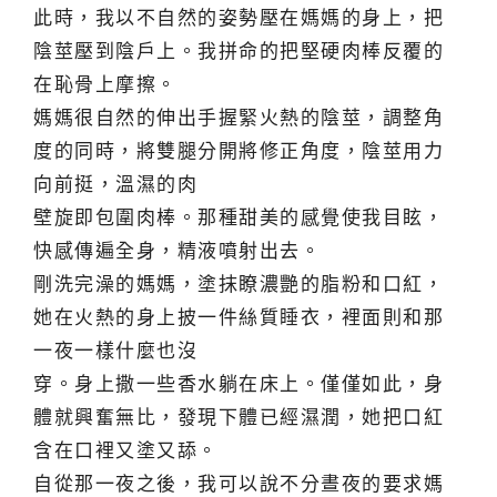
此時，我以不自然的姿勢壓在媽媽的身上，把
陰莖壓到陰戶上。我拼命的把堅硬肉棒反覆的
在恥骨上摩擦。
媽媽很自然的伸出手握緊火熱的陰莖，調整角
度的同時，將雙腿分開將修正角度，陰莖用力
向前挺，溫濕的肉
壁旋即包圍肉棒。那種甜美的感覺使我目眩，
快感傳遍全身，精液噴射出去。
剛洗完澡的媽媽，塗抹瞭濃艷的脂粉和口紅，
她在火熱的身上披一件絲質睡衣，裡面則和那
一夜一樣什麼也沒
穿。身上撒一些香水躺在床上。僅僅如此，身
體就興奮無比，發現下體已經濕潤，她把口紅
含在口裡又塗又舔。
自從那一夜之後，我可以說不分晝夜的要求媽