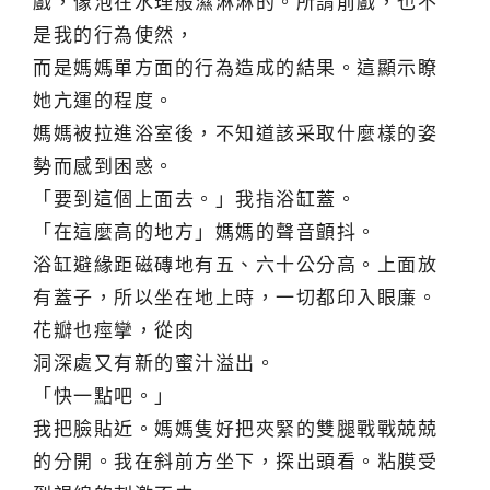
戲，像泡在水理般濕淋淋的。所謂前戲，也不
是我的行為使然，
而是媽媽單方面的行為造成的結果。這顯示瞭
她亢運的程度。
媽媽被拉進浴室後，不知道該采取什麼樣的姿
勢而感到困惑。
「要到這個上面去。」我指浴缸蓋。
「在這麼高的地方」媽媽的聲音顫抖。
浴缸避緣距磁磚地有五、六十公分高。上面放
有蓋子，所以坐在地上時，一切都印入眼廉。
花瓣也痙攣，從肉
洞深處又有新的蜜汁溢出。
「快一點吧。」
我把臉貼近。媽媽隻好把夾緊的雙腿戰戰兢兢
的分開。我在斜前方坐下，探出頭看。粘膜受