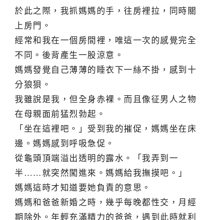
於此之際，我抓媽媽的手，往房裡拉，同時關
上房門。
經常和我在一個房間裡，唯這一次的感覺完全
不同。後背產生一股涼意。
媽媽發覺自己薄薄的睡衣下一絲不掛，感到十
分狼狽。
我雖說是我，但全身赤裸。而且像征男人之物
在母親面前猛烈勃起。
「坐在這裡吧。」受到我的摧促，媽媽坐在床
邊。媽媽感到呼吸急促。
從龜頭頂端溢出透明的露水。「我弄到一
半……就突然闖進來。媽媽給我撫摸吧。」
媽媽這時才知道要她負責的意思。
媽媽和爸爸新婚之時，幾乎每晚都性交，月經
期除外。年輕充滿精力的爸爸，遇到此時就利