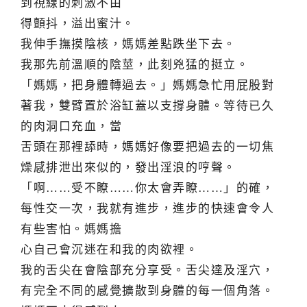
到視線的刺激不由
得顫抖，溢出蜜汁。
我伸手撫摸陰核，媽媽差點跌坐下去。
我那先前溫順的陰莖，此刻兇猛的挺立。
「媽媽，把身體轉過去。」媽媽急忙用屁股對
著我，雙臂置於浴缸蓋以支撐身體。等待已久
的肉洞口充血，當
舌頭在那裡舔時，媽媽好像要把過去的一切焦
燥感排泄出來似的，發出淫浪的哼聲。
「啊……受不瞭……你太會弄瞭……」的確，
每性交一次，我就有進步，進步的快速會令人
有些害怕。媽媽擔
心自己會沉迷在和我的肉欲裡。
我的舌尖在會陰部充分享受。舌尖達及淫穴，
有完全不同的感覺擴散到身體的每一個角落。