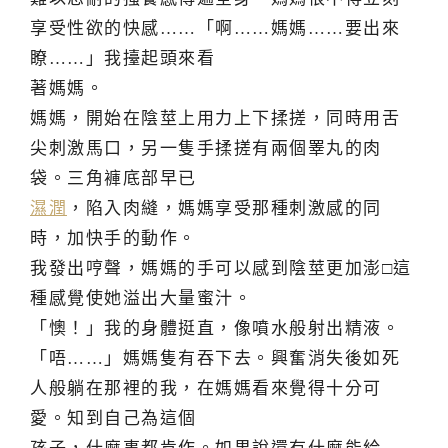
享受性欲的快感……「啊……媽媽……要出來
瞭……」我擡起頭來看
著媽媽。
媽媽，開始在陰莖上用力上下揉搓，同時用舌
尖刺激馬口，另一隻手揉搓有兩個睪丸的肉
袋。三角褲底部早已
濕潤
，陷入肉縫，媽媽享受那種刺激感的同
時，加快手的動作。
我發出哼聲，媽媽的手可以感到陰莖更加澎□這
種感覺使她溢出大量蜜汁。
「懊！」我的身體挺直，像噴水般射出精液。
「唔……」媽媽隻有吞下去。興奮消失後如死
人般躺在那裡的我，在媽媽看來覺得十分可
愛。知到自己為這個