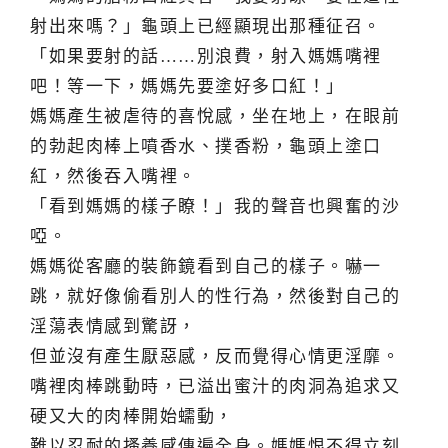
射出來嗎？」龜頭上已經顯現出那種征召。
「如果要射的話……別浪費，射入媽媽嘴裡
吧！等一下，媽媽先要塗好多口紅！」
媽媽產生被虐待的喜悅感，坐在地上，在眼前
的勃起肉棒上噴香水、撲香粉，龜頭上塗口
紅，然後吞入嘴裡。
「看到媽媽的樣子瞭！」我的聲音也興奮的沙
啞。
媽媽從客廳的裝飾鏡看到自己的樣子。嚇一
跳，就好像偷看別人的性行為，然後對自己的
淫蕩表情感到驚訝，
但並沒有產生厭惡感，反而覺得心情更淫靡。
嘴裡肉棒跳動時，已溢出蜜汁的肉洞為追求又
硬又大的肉棒開始蠕動，
難以忍耐的搔養感傳遍全身。媽媽恨不得立刻