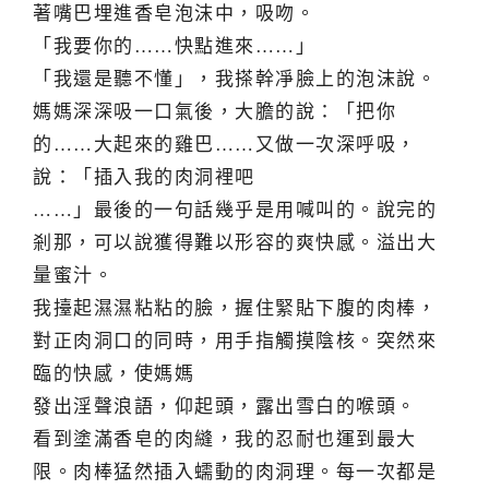
著嘴巴埋進香皂泡沫中，吸吻。
「我要你的……快點進來……」
「我還是聽不懂」，我搽幹凈臉上的泡沫說。
媽媽深深吸一口氣後，大膽的說：「把你
的……大起來的雞巴……又做一次深呼吸，
說：「插入我的肉洞裡吧
……」最後的一句話幾乎是用喊叫的。說完的
剎那，可以說獲得難以形容的爽快感。溢出大
量蜜汁。
我擡起濕濕粘粘的臉，握住緊貼下腹的肉棒，
對正肉洞口的同時，用手指觸摸陰核。突然來
臨的快感，使媽媽
發出淫聲浪語，仰起頭，露出雪白的喉頭。
看到塗滿香皂的肉縫，我的忍耐也運到最大
限。肉棒猛然插入蠕動的肉洞理。每一次都是