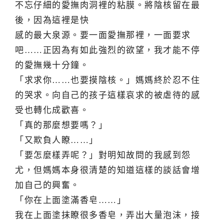
不忘仔細的愛撫肉洞裡的粘膜。將陰核留在最
後，因為這裡是快
感的最大泉源。要一面愛撫那裡，一面要求
吧……正因為有如此強烈的欲望，我才能不停
的愛撫幾十分鐘。
「求求你……也要摸陰核。」媽媽終於忍不住
的哭求。向自己的孩子這樣哀求的被虐待的感
受也轉化成歡喜。
「真的那麼想要嗎？」
「又欺負人瞭……」
「要怎麼樣弄呢？」對明知故問的我感到怨
尤，但媽媽本身很清楚的知道這樣的談話會增
加自己的興奮。
「你在上面塗滿香皂……」
我在上面塗抹瞭很多香皂，弄出大量泡沫，接