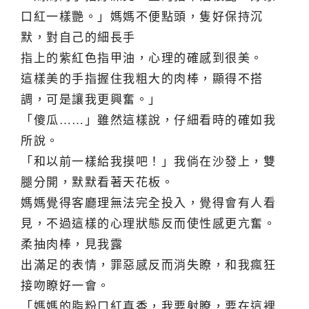
口紅一樣艷。」媽媽不便點頭，隻好保持沉
默，對自己的細長手
指上的紫紅色指甲油，心理的確感到很美。
這樣美的手指握住我粗大的肉棒，顯得不搭
調，可是讓我更興奮。」
「傻瓜……」雖然這樣說，仔細看時的確如我
所說。
「和以前一樣給我摸吧！」我倘在沙發上，雙
腿分開，默默看著天花板。
媽媽覺得客廳理無法完全投入，覺得會有人看
見，不過這樣的心理狀態反而使性感更亢奮。
柔抽肉棒，見我露
出滿足的表情，罪惡感反而消失瞭，和我瘋狂
接吻瞭好一會。
「媽媽的脂粉口紅真香，我要射瞭，要在這裡