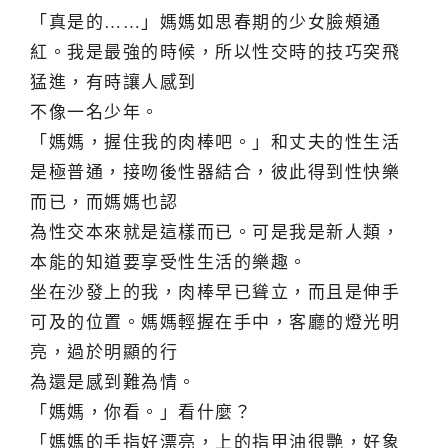
「真是的……」媽媽如思春期的少女臉頰通
紅。我是最強的時候，所以性交時的技巧突飛
猛進，有時讓人感到
不像一名少年。
「媽媽，握住我的肉棒吧。」和丈夫的性生活
是極普通，接吻後性器結合，彼此得到性快樂
而已，而媽媽也認
為性交本來就是這樣而已。可是我是新人類，
本能的知道要享受性生活的樂趣。
坐在沙發上的我，肉棒早已聳立，而且是伸手
可及的位置。媽媽輕握在手中，客廳的燈光明
亮，過於明顯的行
為還是感到難為情。
「媽媽，你看。」看什麼？
「媽媽的手指好漂亮，上的指甲油很艷，好象