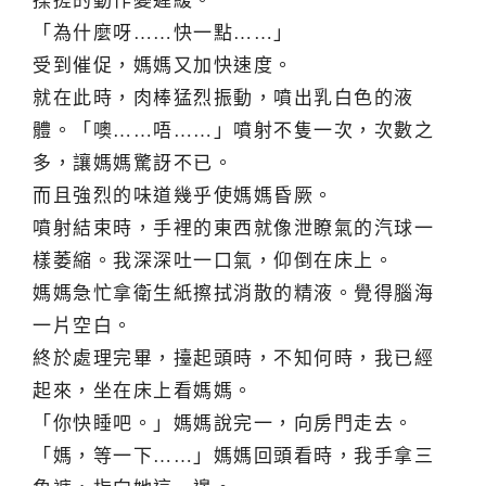
揉搓的動作變遲緩。
「為什麼呀……快一點……」
受到催促，媽媽又加快速度。
就在此時，肉棒猛烈振動，噴出乳白色的液
體。「噢……唔……」噴射不隻一次，次數之
多，讓媽媽驚訝不已。
而且強烈的味道幾乎使媽媽昏厥。
噴射結束時，手裡的東西就像泄瞭氣的汽球一
樣萎縮。我深深吐一口氣，仰倒在床上。
媽媽急忙拿衛生紙擦拭消散的精液。覺得腦海
一片空白。
終於處理完畢，擡起頭時，不知何時，我已經
起來，坐在床上看媽媽。
「你快睡吧。」媽媽說完一，向房門走去。
「媽，等一下……」媽媽回頭看時，我手拿三