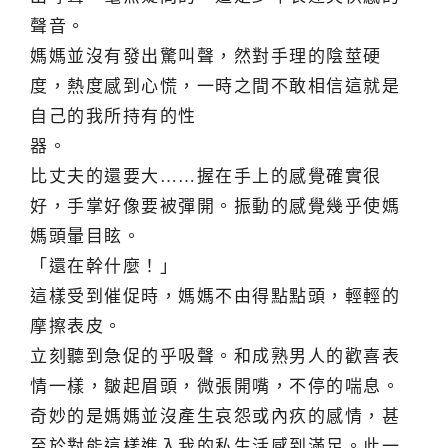
聲音。
媽媽並沒有發出驚叫聲，然對手理的陰莖硬
度，熱度感到心慌，一時之間不敢相信這就是
自己的我所持有的性
器。
比丈夫的還要大……握在手上的感覺確實很
好，手掌好像要被彈開。振動的感覺幾乎使媽
媽頭暈目眩。
「還在幹什麼！」
這樣受到催促時，媽媽不由得點點頭，輕輕的
摩擦表皮。
立刻聽到急促的乎吸聲。和成熟男人的歡喜表
情一樣，皺起眉頭，微張開嘴，不停的喘息。
奇妙的是媽媽並沒產生哀怨或內疚的感情，甚
至於對能這樣進入我的私生活感到滿足。此一