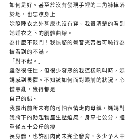
如何是好。甚至於沒有發現手裡的三角褲掉落
於地，也忘瞭身上
除瞭睡衣之外甚麼也沒有穿。我很清楚的看到
她睡衣之下的胴體曲線。
為什麼不敲門！我憤怒的聲音夾帶著可恥行為
被看到的不滿。
「對不起。」
雖然很任性，但很少發怒的我這樣吼叫時，媽
媽感到畏懼。不知該如何面對眼前的狀況，心
慌意亂，覺得都是
自己的錯。
我露出前所未有的可怕表情走向母親。媽媽對
我胯下的勃起物產生壓迫感。身高七公分，體
重僅五十公斤的瘦
長身體，也許肌肉尚未完全發育，多少予人中