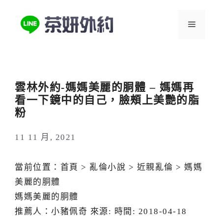
跳
至
選
主
要
單
內
容
雲林外約-媽媽美麗的胴體 – 媽媽再
看一下鏡中的自己，臉頰上美艷的脂
粉
11 11 月, 2021
當前位置：首頁 > 亂倫小說 > 近親亂倫 > 媽媽
美麗的胴體
媽媽美麗的胴體
推薦人：小豬佩奇 來源: 時間: 2018-04-18