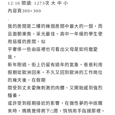
12:16 閱讀: 1273次 大 中 小
內容頁300×300
.
我的房間是二樓的幾個房間中最大的一個，而
且面朝東南，采光最佳。高中一年級的學生使
用這樣的房間，似
乎奢侈一些由這裡也可看出父母是如何寵愛
我。
新年剛過，街上仍留有過年的氣象。爸爸利用
假期從歐洲回來。不久又回到歐洲的工作崗位
的幾天後，在假期
間受到丈夫愛撫刺激的肉體，又開始感到強烈
騷養。
或許受到經期接近的影響，在做性夢的中途醒
來時，媽媽覺得胯下□潤，悄悄用手指摸那裡。