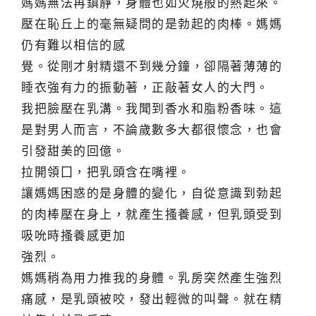
媽媽無法再鎮靜，身體也如火燒般的熱起來。
壓在恥丘上的毫無疑問的是勃起的肉棒。媽媽
仍有難以相信的感
覺。從剛才射精還不到幾分鐘，卻隔著薄薄的
睡衣強有力的振動著，正敲著女人的大門。
我把臉壓在乳溝。我聞到香水和脂粉香味。這
是對男人而言，不論歲數多大都很懷念，也會
引發甜美的回億。
拉開領囗，把乳頭含在嘴裡。
讓媽媽困惑的是身體的變化，自從意識到勃起
的肉棒壓在身上，就產生搔養感，但乳頭受到
吸吮時搔養感更加
強烈。
媽媽稍為用力推我的身體。乳房突然產生強烈
痛感，是乳頭被咬，發出輕微的叫聲。就在精