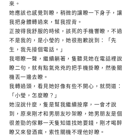
來。
她應該也感覺到瞭，稍微的讓瞭一下身子，讓
我把身體轉過來，幫我捏背。
正按得我舒服的時候，該死的手機響瞭，不過
不是我的，是小瑩的，她很抱歉說到：「先
生，我先接個電話。」
我嗯瞭一聲，繼續躺著，隻聽見她在電話裡說
瞭二句，就有點氣兇兇的把手機掛瞭，然後關
機丟一邊去瞭。
我轉過頭，看見她好像有些不開心，就問道：
「小瑩，怎麼瞭？」
她沒說什麼，隻是幫我繼續按摩，一會才說
到，原來剛才和男朋友吵架瞭，她男朋友是個
很差勁的傢夥一天隻知道找她要錢，剛才喝醉
瞭又來發酒瘋，索性關機不理他好瞭。