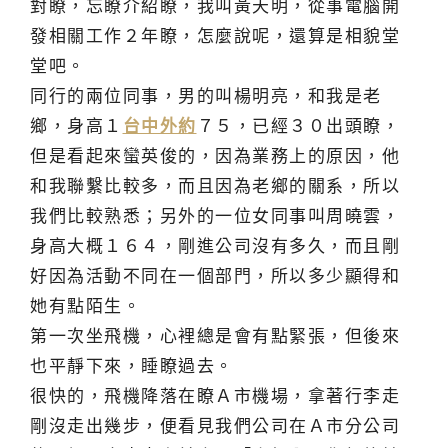
對瞭，忘瞭介紹瞭，我叫黃天明，從事電腦開
發相關工作２年瞭，怎麼說呢，還算是相貌堂
堂吧。
同行的兩位同事，男的叫楊明亮，和我是老
鄉，身高１
台中外約
７５，已經３０出頭瞭，
但是看起來蠻英俊的，因為業務上的原因，他
和我聯繫比較多，而且因為老鄉的關系，所以
我們比較熟悉；另外的一位女同事叫周曉雲，
身高大概１６４，剛進公司沒有多久，而且剛
好因為活動不同在一個部門，所以多少顯得和
她有點陌生。
第一次坐飛機，心裡總是會有點緊張，但後來
也平靜下來，睡瞭過去。
很快的，飛機降落在瞭Ａ市機場，拿著行李走
剛沒走出幾步，便看見我們公司在Ａ市分公司