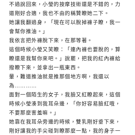
不過說回來，小瑩的按摩技術還是不錯的，力
道剛好合適，我也不由的稱贊瞭她二下。
她讓我翻過身，「現在可以脫掉褲子瞭，我一
會幫你推油。」
我依言把外褲脫下來，在那等著。
這個時候小瑩又笑瞭：「連內褲也要脫的，算
瞭還是我幫你來吧。」說罷，把我的紅內褲給
撥瞭下來，並拿出一瓶東西。
暈，難道推油就是推那個地方啊，我還以
為…………
面對一個陌生的女子，我臉又紅瞭起來，這個
時候小瑩湊到我耳朵邊，「你好容易臉紅哦，
不要那麼害羞嘛。」
她靠在我耳朵旁邊的時候，雙乳剛好垂下來，
剛好讓我的手尖碰到瞭那麼一點，我的身子一