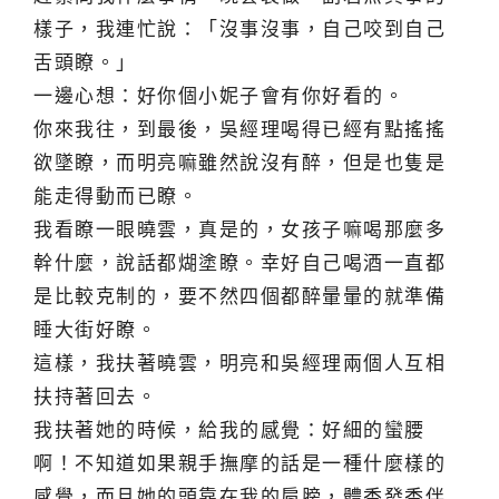
樣子，我連忙說：「沒事沒事，自己咬到自己
舌頭瞭。」
一邊心想：好你個小妮子會有你好看的。
你來我往，到最後，吳經理喝得已經有點搖搖
欲墜瞭，而明亮嘛雖然說沒有醉，但是也隻是
能走得動而已瞭。
我看瞭一眼曉雲，真是的，女孩子嘛喝那麼多
幹什麼，說話都煳塗瞭。幸好自己喝酒一直都
是比較克制的，要不然四個都醉暈暈的就準備
睡大街好瞭。
這樣，我扶著曉雲，明亮和吳經理兩個人互相
扶持著回去。
我扶著她的時候，給我的感覺：好細的蠻腰
啊！不知道如果親手撫摩的話是一種什麼樣的
感覺，而且她的頭靠在我的肩膀，體香發香伴