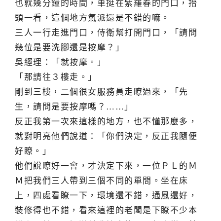
也就幾分鐘的時間，車挺在紫羅春的門口，抬
頭一看，這個地方氣派還是不錯的嘛。
三人一行走進門口，侍衛幫打開門口，「請問
幾位是要洗腳還是按摩？」
吳經理：「就按摩。」
「那請往３樓走。」
剛到三樓，二個很女服務員走瞭過來，「先
生，請問是要按摩嗎？……」
反正我第一次來這樣的地方，也不懂那麼多，
就對明亮他們說道：「你們決定，反正我隨便
好瞭。」
他們說瞭好一會，才決定下來，一位ＰＬ的Ｍ
Ｍ把我們三人帶到三個不同的單間。坐在床
上，四處看瞭一下，環境還不錯，通風還好，
裝修得也不錯，看來這裡的老闆是下瞭不少本