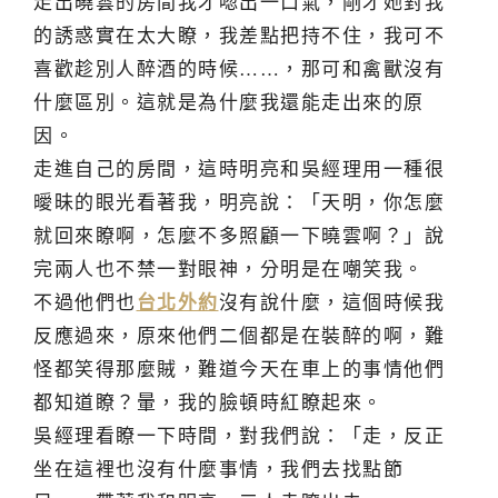
走出曉雲的房間我才唿出一口氣，剛才她對我
的誘惑實在太大瞭，我差點把持不住，我可不
喜歡趁別人醉酒的時候……，那可和禽獸沒有
什麼區別。這就是為什麼我還能走出來的原
因。
走進自己的房間，這時明亮和吳經理用一種很
曖昧的眼光看著我，明亮說：「天明，你怎麼
就回來瞭啊，怎麼不多照顧一下曉雲啊？」說
完兩人也不禁一對眼神，分明是在嘲笑我。
不過他們也
台北外約
沒有說什麼，這個時候我
反應過來，原來他們二個都是在裝醉的啊，難
怪都笑得那麼賊，難道今天在車上的事情他們
都知道瞭？暈，我的臉頓時紅瞭起來。
吳經理看瞭一下時間，對我們說：「走，反正
坐在這裡也沒有什麼事情，我們去找點節