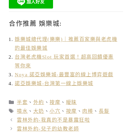
合作推薦 娛樂城:
娛樂城總代理(樂樂)｜推薦百家樂與老虎機
的最佳娛樂城
台灣老虎機Slot 玩家首選！超高回饋優惠
等你來
Noya 諾亞娛樂城-最豐富的線上博弈遊戲
諾亞娛樂城-台灣第一線上娛樂城
分
半套
、
外約
、
按摩
、
曖昧
類
標
噴水
、
大奶
、
小穴
、
按摩
、
肉棒
、
長髮
籤
雲林外約-我真的不是暴露狂啦
雲林外約-兒子的幼教老師