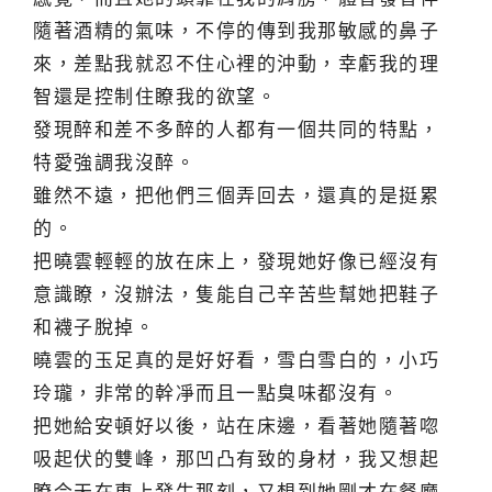
隨著酒精的氣味，不停的傳到我那敏感的鼻子
來，差點我就忍不住心裡的沖動，幸虧我的理
智還是控制住瞭我的欲望。
發現醉和差不多醉的人都有一個共同的特點，
特愛強調我沒醉。
雖然不遠，把他們三個弄回去，還真的是挺累
的。
把曉雲輕輕的放在床上，發現她好像已經沒有
意識瞭，沒辦法，隻能自己辛苦些幫她把鞋子
和襪子脫掉。
曉雲的玉足真的是好好看，雪白雪白的，小巧
玲瓏，非常的幹凈而且一點臭味都沒有。
把她給安頓好以後，站在床邊，看著她隨著唿
吸起伏的雙峰，那凹凸有致的身材，我又想起