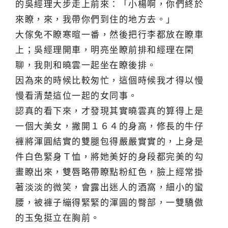
的吳經理大步走上前來：「小楊啊，你們終於
來瞭，來，我帶你們到住的地方去。」
大傢免不瞭寒暄一番，然後把行李都放在瞭車
上；吳經理開車，明亮坐瞭前排和經理在閑
聊，我則和曉雲一起坐在瞭後排。
因為來的時候比較匆忙，這個時候我才得以慢
慢看清楚這位一起的女同事。
認真的看下來，才發現其實曉雲真的算得上是
一個大美女，撇開１６４的身高，修長的牛仔
褲將渾圓結實的雙腿包得嚴嚴實實的，上身是
件白色緊身Ｔ恤，將她美好的身段都完美的勾
畫瞭出來，雙唇略帶瞭點粉紅色，臉上經常掛
著淡淡的微笑，會露出迷人的酒窩，細小的蠻
腰，被褲子繃得緊緊的渾圓的臀部，一雙驕傲
的玉兔挺立在胸前。