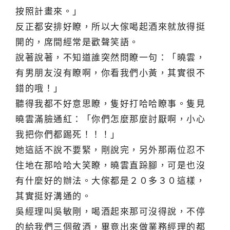
按照計畫來。」
反正都安排好瞭，所以大傢喝起酒來就放得挺
開的，席間經常是歡聲笑語。
說著說著，不知道誰突然問瞭一句：「曉雲，
有男朋友沒有瞭啊，你看我們小黃，其實很不
錯的哦！」
聽得我都不好意思瞭，隻好打哈哈瞭事。隻見
曉雲滿臉通紅：「你們怎麼那麼討厭啊，小心
我把你們都踢死！！！」
她這話不說不要緊，剛說完，另外那兩位忍不
住地在那哈哈大笑瞭，曉雲直跺腳，可是也沒
有什麼好的辦法。大傢都是２０多３０這樣，
其實挺好溝通的。
吳經理叫吳敏剛，喝酒起來那可沒得說，不停
的給我們三個敬酒，畢竟出來做業務經理的都