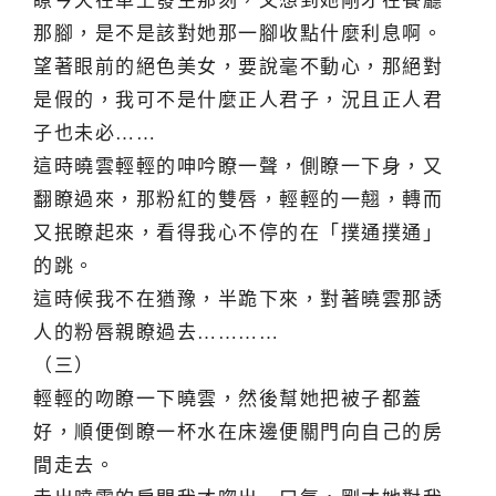
瞭今天在車上發生那刻，又想到她剛才在餐廳
那腳，是不是該對她那一腳收點什麼利息啊。
望著眼前的絕色美女，要說毫不動心，那絕對
是假的，我可不是什麼正人君子，況且正人君
子也未必……
這時曉雲輕輕的呻吟瞭一聲，側瞭一下身，又
翻瞭過來，那粉紅的雙唇，輕輕的一翹，轉而
又抿瞭起來，看得我心不停的在「撲通撲通」
的跳。
這時候我不在猶豫，半跪下來，對著曉雲那誘
人的粉唇親瞭過去…………
（三）
輕輕的吻瞭一下曉雲，然後幫她把被子都蓋
好，順便倒瞭一杯水在床邊便關門向自己的房
間走去。