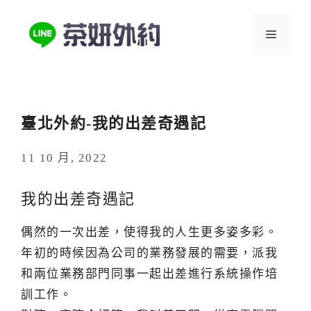
跳
至
選
主
要
單
內
容
臺北外約-我的出差奇遇記
11 10 月, 2022
我的出差奇遇記
偶然的一次出差，使得我的人生更多姿多彩。
年初的時候因為公司的業務發展的需要，派我
和兩位業務部門同事一起出差進行系統操作培
訓工作。