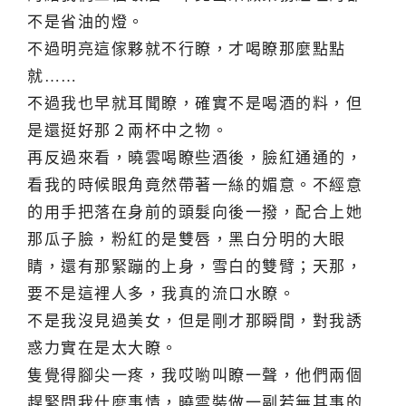
不是省油的燈。
不過明亮這傢夥就不行瞭，才喝瞭那麼點點
就……
不過我也早就耳聞瞭，確實不是喝酒的料，但
是還挺好那２兩杯中之物。
再反過來看，曉雲喝瞭些酒後，臉紅通通的，
看我的時候眼角竟然帶著一絲的媚意。不經意
的用手把落在身前的頭髮向後一撥，配合上她
那瓜子臉，粉紅的是雙唇，黑白分明的大眼
睛，還有那緊蹦的上身，雪白的雙臂；天那，
要不是這裡人多，我真的流口水瞭。
不是我沒見過美女，但是剛才那瞬間，對我誘
惑力實在是太大瞭。
隻覺得腳尖一疼，我哎喲叫瞭一聲，他們兩個
趕緊問我什麼事情，曉雲裝做一副若無其事的