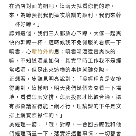
在酒店對面的網吧，這兩天就看你們的瞭，
來，為瞭預祝我們這次培訓的順利，我們來幹
一杯好瞭。」
聽到這個，我們三人都放心下瞭，大傢一起爽
快的幹瞭一杯。這時候我不免佩服的看瞭一下
曉雲，心
新竹外約
思：曉雲喝酒還蠻爽快的
嘛，不知道酒量如何。其實平時工作我不是經
常喝酒，但是出來這樣的事情就難免瞭。
正想著，隻聽見明亮說到：「吳經理真是安排
得周到，這樣吧，明天我們幾個去查看一下場
地，看看怎麼安排，怎麼投影才比較合適，還
有那會議室得能上網才行，理論課的下午是安
排上網實際操作的。」
吳經理一聽：「哦，對瞭，一會回去瞭我和他
們經理商量一下，落實好這個事情，一切都會