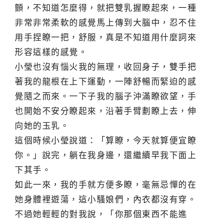
顫，不知道怎麼得，就把雙乳握瞭起來，一種
非常非常柔軟的感覺馬上傳到大腦中，忍不住
用手捏瞭一把，舒服，真是不知道用什麼詞來
形容這樣的感覺。
小瑩也沒有惱火我的無理，收回身子，雙手把
著我的龍根在上下運動，一陣舒暢而緊迫的感
覺隨之而來。一下子我的腦子沖滿瞭欲望，手
也開始不安分瞭起來，沿著手臂劃瞭上去，伸
向她的玉乳。
這個時候小瑩說道：「算瞭，今天就算便宜瞭
你。」說完，躺在我身邊，還繼續早我下面上
下其手。
如此一來，我的手就方便多瞭，毫無忌憚的在
她身體裡遊蕩，這小騷娘們，內衣都沒有穿。
不過她輕輕的對我說，「你那個東西不能進