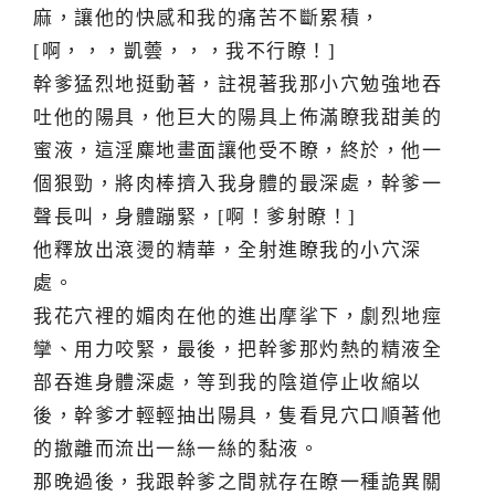
麻，讓他的快感和我的痛苦不斷累積，
[啊，，，凱蕓，，，我不行瞭！]
幹爹猛烈地挺動著，註視著我那小穴勉強地吞
吐他的陽具，他巨大的陽具上佈滿瞭我甜美的
蜜液，這淫麋地畫面讓他受不瞭，終於，他一
個狠勁，將肉棒擠入我身體的最深處，幹爹一
聲長叫，身體蹦緊，[啊！爹射瞭！]
他釋放出滾燙的精華，全射進瞭我的小穴深
處。
我花穴裡的媚肉在他的進出摩挲下，劇烈地痙
攣、用力咬緊，最後，把幹爹那灼熱的精液全
部吞進身體深處，等到我的陰道停止收縮以
後，幹爹才輕輕抽出陽具，隻看見穴口順著他
的撤離而流出一絲一絲的黏液。
那晚過後，我跟幹爹之間就存在瞭一種詭異關