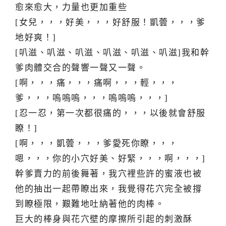
愈來愈大，力量也更加重些
[女兒，，，好美，，，好舒服！凱蕓，，，爹
地好爽！]
[叭滋、叭滋、叭滋、叭滋、叭滋、叭滋]我和幹
爹肉體交合的聲響一聲又一聲。
[啊，，，痛，，，痛啊，，，輕，，，
爹，，，嗚嗚嗚，，，嗚嗚嗚，，，]
[忍一忍，第一次都很痛的，，，以後就會舒服
瞭！]
[啊，，，凱蕓，，，爹愛死你瞭，，，
嗯，，，你的小穴好美、好緊，，，啊，，，]
幹爹賣力的前後舞著，我穴裡些許的蜜液也被
他的抽出一起帶瞭出來，我覺得花穴完全被撐
到瞭極限，艱難地吐納著他的肉棒。
巨大的棒身與花穴壁的摩擦所引起的刺激酥