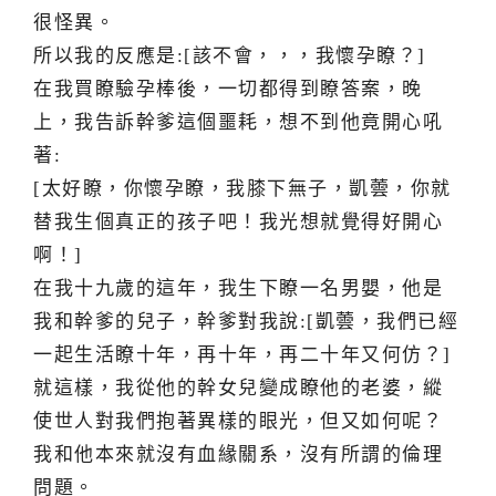
很怪異。
所以我的反應是:[該不會，，，我懷孕瞭？]
在我買瞭驗孕棒後，一切都得到瞭答案，晚
上，我告訴幹爹這個噩耗，想不到他竟開心吼
著:
[太好瞭，你懷孕瞭，我膝下無子，凱蕓，你就
替我生個真正的孩子吧！我光想就覺得好開心
啊！]
在我十九歲的這年，我生下瞭一名男嬰，他是
我和幹爹的兒子，幹爹對我說:[凱蕓，我們已經
一起生活瞭十年，再十年，再二十年又何仿？]
就這樣，我從他的幹女兒變成瞭他的老婆，縱
使世人對我們抱著異樣的眼光，但又如何呢？
我和他本來就沒有血緣關系，沒有所謂的倫理
問題。