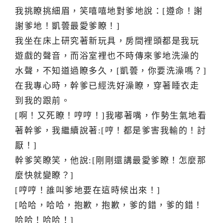
我挑瞭挑細眉，笑嘻嘻地對爹地說：[遵命！謝
謝爹地！凱蕓最愛爹瞭！]
我坐在床上研究著新玩具，房間裡頭都是我玩
遊戲的聲音，而浴室裡也不時傳來爹地洗澡的
水聲，不知道過瞭多久，[凱蕓，你要洗澡嗎？]
在我專心時，幹爹已經洗好澡瞭，穿著睡衣走
到我的跟前。
[啊！又死瞭！哼哼！]我嘟著嘴，作勢生氣地看
著幹爹，我繼續說著:[哼！都是爹害我輸的！討
厭！]
幹爹笑瞭笑，他說:[剛剛還講最愛爹瞭！怎麼那
麼快就變瞭？]
[哼哼！誰叫爹地要在這時候出來！]
[哈哈，哈哈，抱歉，抱歉，爹的錯，爹的錯！
哈哈！哈哈！]