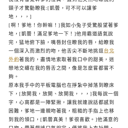
頸子才驚動瞭我:[凱蕓，可不可以讓爹
地，，，]
[啊！爹地！你幹嘛！]我如小兔子受驚般望著爹
地，[凱蕓！滿足爹地一下！]他用霸道語氣說
完，猛地俯下臉，嘴唇封住瞭我的唇，給瞭我
一個深入而激烈的吻，他舌尖不斷地挑逗
台北
外約
著我的，盡情地索取著我口中的甜美，迷
戀地交纏在我的唇舌之間，像是怎麼嘗都嘗不
夠。
原本我手中的平板電腦也在掙紮中掉落到瞭床
下，[放開我，放開、放開我，，，]我每說一個
字，心窩都是一陣緊揪，讓我就連說話都感到
困難，爹地一邊親吻著我，粗糙的手指上也移
到我的領口，[凱蕓真美！爹很喜歡。]他滿意的