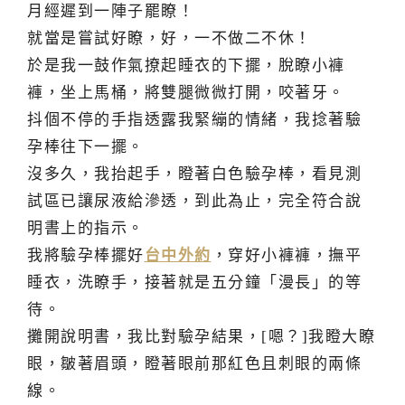
月經遲到一陣子罷瞭！
就當是嘗試好瞭，好，一不做二不休！
於是我一鼓作氣撩起睡衣的下擺，脫瞭小褲
褲，坐上馬桶，將雙腿微微打開，咬著牙。
抖個不停的手指透露我緊繃的情緒，我捻著驗
孕棒往下一擺。
沒多久，我抬起手，瞪著白色驗孕棒，看見測
試區已讓尿液給滲透，到此為止，完全符合說
明書上的指示。
我將驗孕棒擺好
台中外約
，穿好小褲褲，撫平
睡衣，洗瞭手，接著就是五分鐘「漫長」的等
待。
攤開說明書，我比對驗孕結果，[嗯？]我瞪大瞭
眼，皺著眉頭，瞪著眼前那紅色且刺眼的兩條
線。