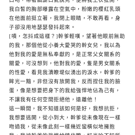
口吻，帶著戲謔口氣說完，便將我上衣扯開，
我白皙的胸部曝露在空氣中，粉嫩的櫻紅乳頭
在他面前挺立著，我閉上眼睛，不敢再看，身
子卻沒用地瑟瑟發抖起來。
[嘖，怎抖成這樣？]幹爹輕嘆，望著他眼前無助
的我，那個他從小養大愛哭的幹女兒，我以為
他對我的愛是無私奉獻的，是正常父女關系的
關愛，可沒想到，他對我的愛，隻是男女關系
的性愛，看見我潰瞭堤似湧出的淚水，幹爹的
眸光一黯，非但沒有放開我，反而捏住我的臉
蛋，像是想要把身下的我給強悍地佔為己有，
不讓我有任何空間拒絕他，遠離他！
這一瞬間，我不知道該如何是好，我想抗拒，
我想要逃開，從小到大，幹爹從未像現在一樣
吻過我，從未像此刻一樣幾近蠻橫似地擁抱