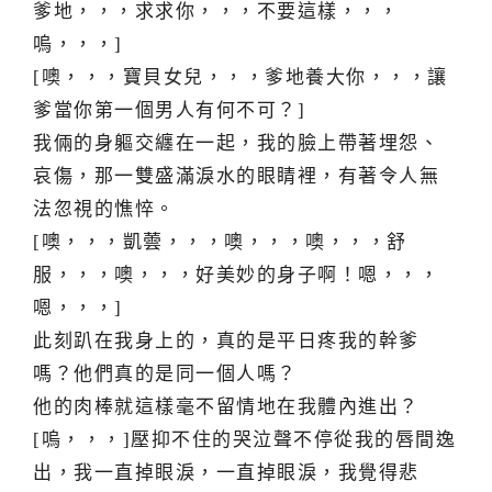
爹地，，，求求你，，，不要這樣，，，
嗚，，，]
[噢，，，寶貝女兒，，，爹地養大你，，，讓
爹當你第一個男人有何不可？]
我倆的身軀交纏在一起，我的臉上帶著埋怨、
哀傷，那一雙盛滿淚水的眼睛裡，有著令人無
法忽視的憔悴。
[噢，，，凱蕓，，，噢，，，噢，，，舒
服，，，噢，，，好美妙的身子啊！嗯，，，
嗯，，，]
此刻趴在我身上的，真的是平日疼我的幹爹
嗎？他們真的是同一個人嗎？
他的肉棒就這樣毫不留情地在我體內進出？
[嗚，，，]壓抑不住的哭泣聲不停從我的唇間逸
出，我一直掉眼淚，一直掉眼淚，我覺得悲