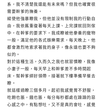
系，我不清楚我還能有未來嗎？但我也確實很
需要幹爹的撫養。
縱使他強暴瞭我，但他並沒有限制我的行動自
由，我依舊重復著每天上課、上完課就回到傢
中，在幹爹的要求下，我成瞭被他豢養的寵物
一般，滿足他的各式娛樂需求，每天晚上，他
都會激烈地索求著我的身子，像永遠也要不夠
似的。
對於這種生活，久而久之我也就習慣瞭，我像
小妻子一般，每天早上和幹爹差不多時間起
床，幫幹爹綁好領帶，接著就下樓準備早餐去
瞭。
就這樣過瞭三個多月，起初我感覺胃不舒服，
吃飽也脹，餓也脹，每分每秒都處在躁躁的惡
心感之中，有點想吐，又不是真的會吐，感覺