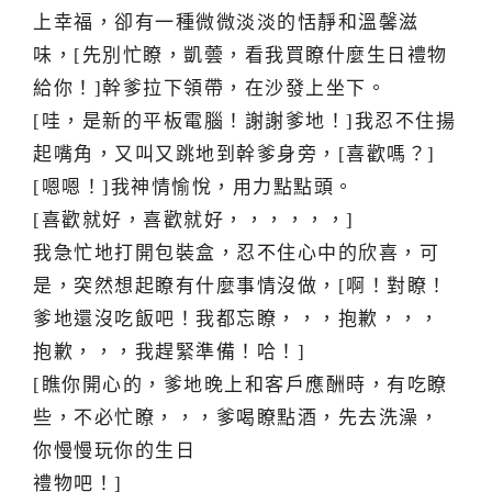
上幸福，卻有一種微微淡淡的恬靜和溫馨滋
味，[先別忙瞭，凱蕓，看我買瞭什麼生日禮物
給你！]幹爹拉下領帶，在沙發上坐下。
[哇，是新的平板電腦！謝謝爹地！]我忍不住揚
起嘴角，又叫又跳地到幹爹身旁，[喜歡嗎？]
[嗯嗯！]我神情愉悅，用力點點頭。
[喜歡就好，喜歡就好，，，，，，]
我急忙地打開包裝盒，忍不住心中的欣喜，可
是，突然想起瞭有什麼事情沒做，[啊！對瞭！
爹地還沒吃飯吧！我都忘瞭，，，抱歉，，，
抱歉，，，我趕緊準備！哈！]
[瞧你開心的，爹地晚上和客戶應酬時，有吃瞭
些，不必忙瞭，，，爹喝瞭點酒，先去洗澡，
你慢慢玩你的生日
禮物吧！]