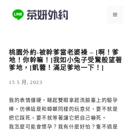
跳
至
選
主
要
單
內
容
桃園外約-被幹爹當老婆襙 – [啊！爹
地！你幹嘛！]我如小兔子受驚般望著
爹地，[凱蕓！滿足爹地一下！]
15 5 月, 2023
我的表情僵硬，瞇起雙眼拿起洗臉臺上的驗孕
棒，仿佛這是和蟑螂同樣的玩意兒，要不就是
把它踩死，要不就等著讓它把自己嚇死。
我怎麼可能會懷孕？我有什麼好怕？隻不過是