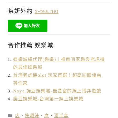
茶妍外約
x-tea.net
合作推薦 娛樂城:
娛樂城總代理(樂樂)｜推薦百家樂與老虎機
的最佳娛樂城
台灣老虎機Slot 玩家首選！超高回饋優惠
等你來
Noya 諾亞娛樂城-最豐富的線上博弈遊戲
諾亞娛樂城-台灣第一線上娛樂城
分
店
、
按曖昧
、
摩
、
酒半套