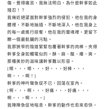
傷，覺得痛苦，我無法明白，為什麼幹爹如此
殘忍！？
我幾近絕望面對幹爹強烈的侵犯，他在我的身
體裡，不斷地抽插、不斷地深入，他在我身上
的每一處進行掠奪，他在我的靈魂裡，更留下
瞭一個最骯臟的污點。
我那狹窄的陰道緊緊包覆著幹爹的肉棒，夾得
幹爹全身如觸電似的，酥、麻、酸、癢、爽，
那種美妙的滋味讓幹爹難以形容。
[嗯，，，嗯，，，好，，，好棒，，，
啊，，，啊！]
幹爹的呻吟聲急促不已，回蕩在室內。
[啊，，，啊，，，好痛，，，好痛，，，
啊，，，啊，，，]
我陣陣急促地喘息，幹爹的動作也愈來愈快，