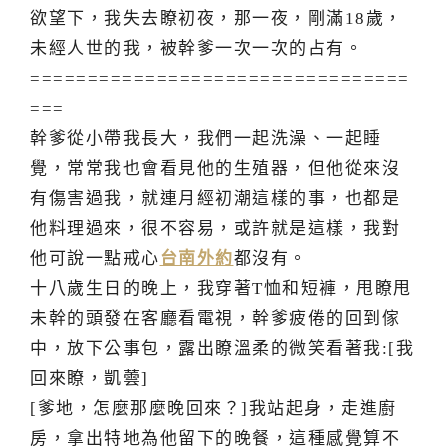
欲望下，我失去瞭初夜，那一夜，剛滿18歲，
未經人世的我，被幹爹一次一次的占有。
=================================
===
幹爹從小帶我長大，我們一起洗澡、一起睡
覺，常常我也會看見他的生殖器，但他從來沒
有傷害過我，就連月經初潮這樣的事，也都是
他料理過來，很不容易，或許就是這樣，我對
他可說一點戒心
台南外約
都沒有。
十八歲生日的晚上，我穿著T恤和短褲，甩瞭甩
未幹的頭發在客廳看電視，幹爹疲倦的回到傢
中，放下公事包，露出瞭溫柔的微笑看著我:[我
回來瞭，凱蕓]
[爹地，怎麼那麼晚回來？]我站起身，走進廚
房，拿出特地為他留下的晚餐，這種感覺算不