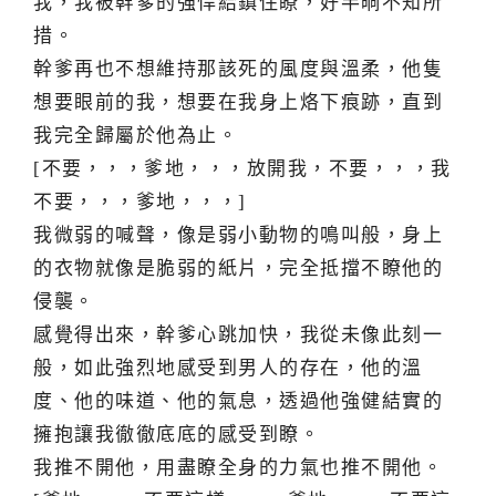
我，我被幹爹的強悍給鎮住瞭，好半晌不知所
措。
幹爹再也不想維持那該死的風度與溫柔，他隻
想要眼前的我，想要在我身上烙下痕跡，直到
我完全歸屬於他為止。
[不要，，，爹地，，，放開我，不要，，，我
不要，，，爹地，，，]
我微弱的喊聲，像是弱小動物的鳴叫般，身上
的衣物就像是脆弱的紙片，完全抵擋不瞭他的
侵襲。
感覺得出來，幹爹心跳加快，我從未像此刻一
般，如此強烈地感受到男人的存在，他的溫
度、他的味道、他的氣息，透過他強健結實的
擁抱讓我徹徹底底的感受到瞭。
我推不開他，用盡瞭全身的力氣也推不開他。