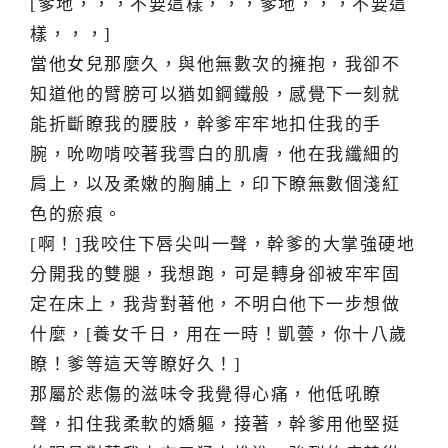
[爹地，，，不要這樣，，，爹地，，，不要這
樣，，，]
當他女兒那麼久，與他無數次的擁抱，我卻不
知道他的臂膀可以猶如鋼鐵般，感覺下一刻就
能折斷瞭我的腰肢，幹爹牢牢地扣住我的手
腕，吮吻啃咬著我雪白的肌膚，他在我纖細的
肩上，以及柔嫩的胸脯上，印下瞭無數個淺紅
色的瘀痕。
[啊！]我咬住下唇尖叫一聲，幹爹的大掌強硬地
分開我的雙腿，我想跑，可是轉身卻被牢牢固
定在床上，我背對著他，不明白他下一步想做
什麼，[養女千日，用在一時！凱蕓，你十八歲
瞭！爹等這天等瞭好久！]
那屬於悲傷的滋味令我覺得心痛，他低吼瞭
聲，扣住我柔軟的嬌軀，接著，幹爹用他堅挺