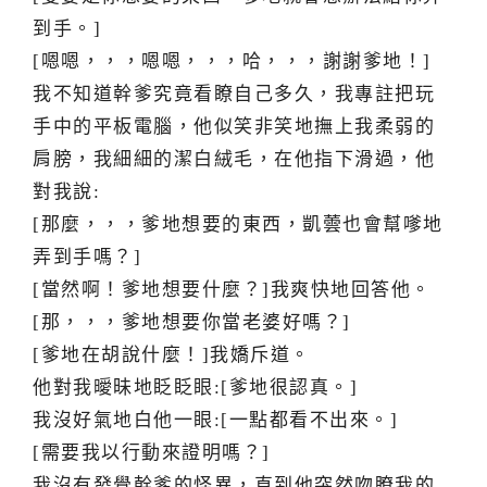
到手。]
[嗯嗯，，，嗯嗯，，，哈，，，謝謝爹地！]
我不知道幹爹究竟看瞭自己多久，我專註把玩
手中的平板電腦，他似笑非笑地撫上我柔弱的
肩膀，我細細的潔白絨毛，在他指下滑過，他
對我說:
[那麼，，，爹地想要的東西，凱蕓也會幫嗲地
弄到手嗎？]
[當然啊！爹地想要什麼？]我爽快地回答他。
[那，，，爹地想要你當老婆好嗎？]
[爹地在胡說什麼！]我嬌斥道。
他對我曖昧地眨眨眼:[爹地很認真。]
我沒好氣地白他一眼:[一點都看不出來。]
[需要我以行動來證明嗎？]
我沒有發覺幹爹的怪異，直到他突然吻瞭我的