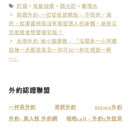
類
標
奶頭
、
長髮按摩
、
頭大奶
、
龜噴水
籤
桃園外約-一切從爸爸開始 – 不怪他，真
的，如果當時我沒有那麼誘人的身體，爸爸又
怎麼樣會想要侵犯我？
台南外約-被小姨調教 – 「沒關系┅小阿姨
這幾┅天都很安全┅你可以┅射在裡面┅啊
┅」
外約認證聯盟
一杯茶外約
茶妍外約
6ixsex外約
外約- 美人妓 外約網
啪啪call - 外約x外送茶