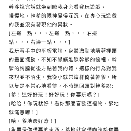
幹爹說完話就坐到瞭我身旁看我玩遊戲。
慢慢地，幹爹的眼神變得深沉，在專心玩遊戲
的我並沒有發現他的異狀。
[左邊一點，，，左邊一點，，，右邊一
點，，，右邊一點，，，]
我玩著手中的平板電腦，身體激動地隨著裡頭
的畫面擺動，不知不覺躺進瞭幹爹的懷裡，幹
爹的胸膛從後方貼著我的背，這樣的行為對我
來說並不陌生，我從小就常這樣倚著幹爹，所
以隻是平常心地看待，不時還回頭對幹爹說:
[爹！這好好玩！好好玩！你要玩嗎？]
[哈哈！你玩就好！看你那麼喜歡這禮物，爹地
就滿意瞭！]
[哈，爹地最好瞭！]
[隻要是你想要的東西，爹地就會想辦法給你弄