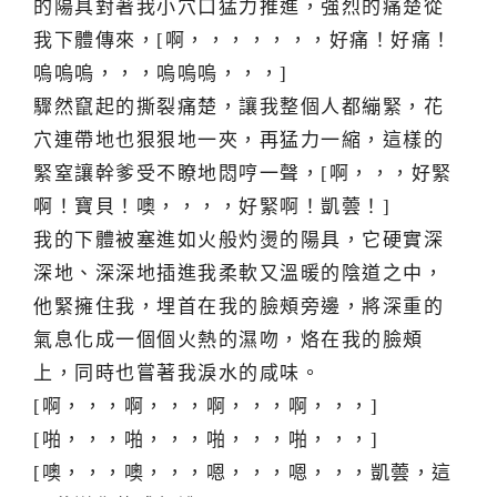
的陽具對著我小穴口猛力推進，強烈的痛楚從
我下體傳來，[啊，，，，，，，好痛！好痛！
嗚嗚嗚，，，嗚嗚嗚，，，]
驟然竄起的撕裂痛楚，讓我整個人都繃緊，花
穴連帶地也狠狠地一夾，再猛力一縮，這樣的
緊窒讓幹爹受不瞭地悶哼一聲，[啊，，，好緊
啊！寶貝！噢，，，，好緊啊！凱蕓！]
我的下體被塞進如火般灼燙的陽具，它硬實深
深地、深深地插進我柔軟又溫暖的陰道之中，
他緊擁住我，埋首在我的臉頰旁邊，將深重的
氣息化成一個個火熱的濕吻，烙在我的臉頰
上，同時也嘗著我淚水的咸味。
[啊，，，啊，，，啊，，，啊，，，]
[啪，，，啪，，，啪，，，啪，，，]
[噢，，，噢，，，嗯，，，嗯，，，凱蕓，這