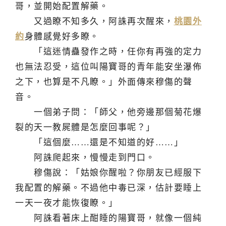
哥，並開始配置解藥。
又過瞭不知多久，阿誅再次醒來，
桃園外
約
身體感覺好多瞭。
「這迷情蠱發作之時，任你有再強的定力
也無法忍受，這位叫陽寶哥的青年能安坐瀑佈
之下，也算是不凡瞭。」外面傳來穆傷的聲
音。
一個弟子問：「師父，他旁邊那個菊花爆
裂的天一教屍體是怎麼回事呢？」
「這個麼……還是不知道的好……」
阿誅爬起來，慢慢走到門口。
穆傷說：「姑娘你醒啦？你朋友已經服下
我配置的解藥。不過他中毒已深，估計要睡上
一天一夜才能恢復瞭。」
阿誅看著床上酣睡的陽寶哥，就像一個純