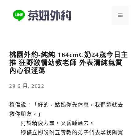
跳
至
選
主
要
單
內
容
桃園外約-純純 164cmC奶24歲今日主
推 狂野激情幼教老師 外表清純氣質
內心很淫蕩
29 6 月, 2022
穆傷說：「好的，姑娘你先休息，我們這就去
救你朋友。」
阿誅精疲力盡，又昏睡過去。
穆傷立即吩咐五毒教的弟子們去尋找陽寶