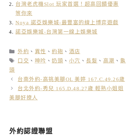
台灣老虎機Slot 玩家首選！超高回饋優惠
等你來
Noya 諾亞娛樂城-最豐富的線上博弈遊戲
諾亞娛樂城-台灣第一線上娛樂城
分
外約
、
異性
、
約砲
、
酒店
類
標
口交
、
呻吟
、
奶頭
、
小穴
、
長髮
、
高潮
、
龜
籤
頭
台南外約-高挑美腿OL 美婷 167.C.49.26歲
台北外約-秀兒 165.D.48.27歲 輕熟小姐姐
美腿好撩人
外約認證聯盟