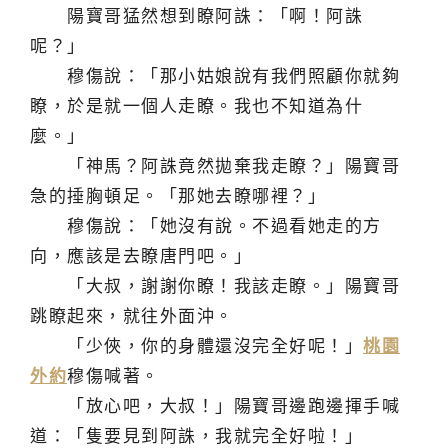
陽寶哥猛然想到瞭阿誅：「啊！阿誅
呢？」
穆傷說：「那小姑娘說有我們照顧你就夠
瞭，於是就一個人走瞭。我也不知道為什
麼。」
「神馬？阿誅竟然拋棄我走瞭？」陽寶哥
急的捶胸頓足。「那她去瞭哪裡？」
穆傷說：「她沒有說。不過看她走的方
向，應該是去瞭唐門吧。」
「大叔，謝謝你瞭！我該走瞭。」陽寶哥
跳瞭起來，就往外面沖。
「少俠，你的身體還沒完全好呢！」
桃園
外約
穆傷喊著。
「放心吧，大叔！」陽寶哥邊跑邊揮手喊
道：「隻要見到阿誅，我就完全好啦！」