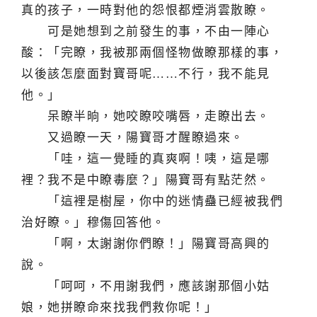
真的孩子，一時對他的怨恨都煙消雲散瞭。
可是她想到之前發生的事，不由一陣心
酸：「完瞭，我被那兩個怪物做瞭那樣的事，
以後該怎麼面對寶哥呢……不行，我不能見
他。」
呆瞭半晌，她咬瞭咬嘴唇，走瞭出去。
又過瞭一天，陽寶哥才醒瞭過來。
「哇，這一覺睡的真爽啊！咦，這是哪
裡？我不是中瞭毒麼？」陽寶哥有點茫然。
「這裡是樹屋，你中的迷情蠱已經被我們
治好瞭。」穆傷回答他。
「啊，太謝謝你們瞭！」陽寶哥高興的
說。
「呵呵，不用謝我們，應該謝那個小姑
娘，她拼瞭命來找我們救你呢！」