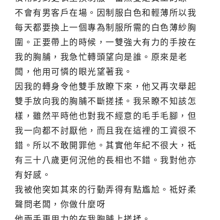
不會有男客戶在場。因制服白色和輕薄所以我
每天都要換上一個專為制服所需的白色薄紗胸
圍。正要帶上的時候，一雙強大有力的手按在
我的胸脯，我急忙轉頭望向是誰。原來是老
闆，他用可憐的眼光望著我。
因我的轉身令他雙手放瞭下來，他又再次舉起
雙手放向我的胸脯不斷搓揉。我呆瞭不知該怎
樣，雖然平時他也對我不經意的毛手毛腳，但
我一向都不討厭他，而且我在這裡的工資很不
錯。所以不敢開罪他。其實他年紀不很大，祗
有三十八歲更何況他的長相也不錯。我對他亦
有好感。
我被他突如其來的行動弄得有點尷尬。祗好柔
聲問老闆，你做什麼呀
他兩手更用力的在我胸脯上搓揉。