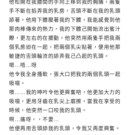
他松開在我腰間的手向上移到我的胸脯，兩隻
手不斷在掐弄我的乳房，舌頭不斷在我的乳頭
舔著。他用下體壓著我的下體，我能感覺到他
那肉棒傳來的熱力，我的下體己開始流出蜜汁
瞭，更左右的在擺動。他突然用兩隻手把我兩
個乳房迫在一起，把兩個乳尖貼著，便用他那
敏捷的舌頭輪流的舔弄我己凸起的乳頭。
嗯…唔…呀
他令我全身搔軟，張大口把我的兩個乳頭一起
吸啜。
噢……我的呻吟令他更興奮吧，他更加大力的
吸啜，更用牙齒在乳尖上磨擦，當我在享受的
時候，他突然一口咬我的乳頭。
啊…痛呀，，不要…
他便再用舌頭舔我的乳頭，令我又再度興奮。