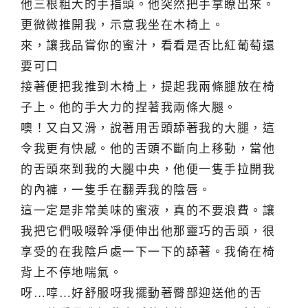
他三根粗大的手指頭。他突然把手拿瞭出來。
更微微推開我，示意我坐在木椅上。
來，讓我品嘗你的蜜汁，看看是否比紅葡萄還
要可口
接著便把我推到木椅上，提起我兩條腿放在椅
子上。他的手大力的捏著我兩條大腿。
噢！又白又滑，說著用舌頭舔著我的大腿，這
令我更有快感。他的舌頭不斷向上移動，當他
的舌頭來到我的大腿中央，他便一隻手拉開我
的內褲，一隻手在翻弄我的陰唇。
這一定是非常美味的蜜液，真的不要浪費。讓
我把它們吸啜幹凈便伸出他那靈巧的舌頭，很
享受的在我陰戶處一下一下的舔著。我倚在椅
背上不停地喘氣。
呀…啍…好舒服呀我擺動著臀部迎送他的舌