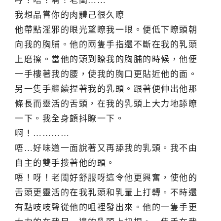
哼！唔！啊！老闆……
我想品嘗你的肉體己很久瞭
他帶點淫邪的眼光望瞭我一眼。便低下瞭頭朝
向我的胸脯。他的兩隻手指還不斷在我的乳頭
上磨擦。當他的頭到瞭我的胸脯的時候，他便
一手樓著我的腰，使我的胸口更貼近他的面。
另一隻手繼續捏著我的乳頭。跟著便伸出他那
條長而靈活的舌頭，在我的乳頭上大力地舔瞭
一下。我全身顫抖瞭一下。
啊！…………
唔…好味道一面說著又再舔我的乳頭。我不由
自主的雙手摟著他的頭。
唔！呀！老闆好舒服呀這令他更興奮，使他的
舌頭更靈活的在我乳頭和乳暈上打轉。不時還
有點吱吱聲從他的咀裡發出來。他的一隻手更