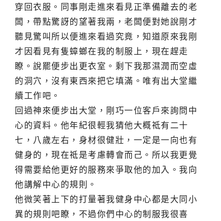
穿回衣服。同事剛走進來看見正準備離去的老
闆，帶點驚訝的望著我兩，老闆便對她說剛才
聽見驚叫所以便進來看過究竟，知道原來我剛
才因看見有隻蟑螂在我的制服上，現在趕走
瞭。說罷便步出更衣室。剩下我那濕潤而空虛
的洞穴，沒有東西來把它填滿。唯有出大堂繼
續工作吧。
回過神來便步出大堂，剛巧一位客戶來詢問中
心的資料。他年紀很輕我猜他大概祗有二十
七，八歲左右，身材很健壯，一定是一向也有
健身的，現在祗是考慮轉會而己。所以我更覺
得需要給他更好的服務來爭取他的加入。我向
他講解中心的規則。
他微笑著上下的打量著我健身中心都是大同小
異的規則吧瞭，不過你們中心的制服我很喜