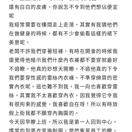
還有白白的皮膚。你說怎不令到他們想佔便宜
呢
我經常需要在樓間走上走落，其實有我猜他們
在做健身的時候，都有不少會偷看這樣的裙下
美景呢。
老闆不許我們穿著短褲，有時在開會的時候我
還覺得他暗示我們什麼內衣褲都不要穿就最好
不過瞭。他真的妙想天開瞭。不過他真的下令
我們要穿性感的雷絲內衣褲，不準穿綿質的密
實內衣呢。這也難不到我，我一向也喜歡穿雷
絲。其實我不太喜歡穿內衣，因我覺得它令我
有很拘束的感覺，我喜歡自在呀！所以有時放
假上街我都不願穿內胸圍的。
今天因早瞭上班，所以我是第一人回到中心。
慣常的到更衣室換制服，當然隻是員工的瞭，