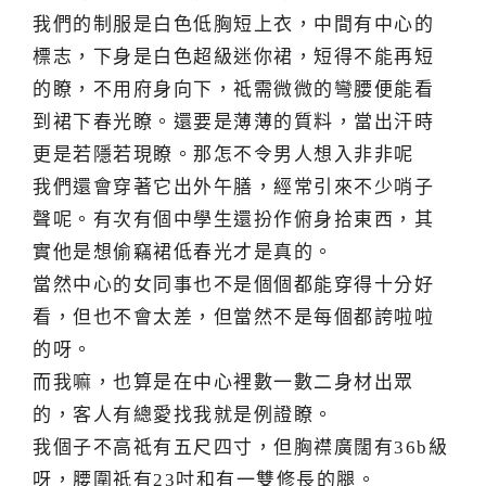
我們的制服是白色低胸短上衣，中間有中心的
標志，下身是白色超級迷你裙，短得不能再短
的瞭，不用府身向下，祗需微微的彎腰便能看
到裙下春光瞭。還要是薄薄的質料，當出汗時
更是若隱若現瞭。那怎不令男人想入非非呢
我們還會穿著它出外午膳，經常引來不少哨子
聲呢。有次有個中學生還扮作俯身拾東西，其
實他是想偷竊裙低春光才是真的。
當然中心的女同事也不是個個都能穿得十分好
看，但也不會太差，但當然不是每個都誇啦啦
的呀。
而我嘛，也算是在中心裡數一數二身材出眾
的，客人有總愛找我就是例證瞭。
我個子不高祗有五尺四寸，但胸襟廣闊有36b級
呀，腰圍祗有23吋和有一雙修長的腿。