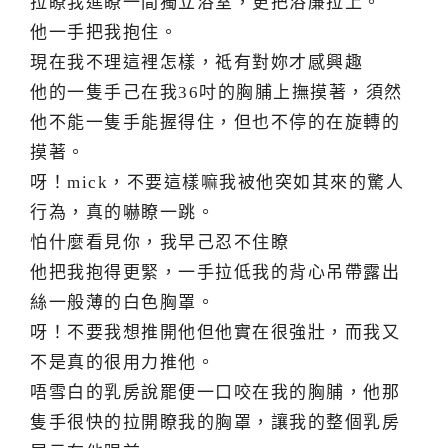
拉瞭我進瞭一間獨立浴室，更把浴廉拉上。
他一手把我抱住。
現在我不理這裡怎樣，祗有對妳才感興趣
他的一隻手己在我36吋的胸脯上撫摸著，須然
他不能一隻手能握得住，但也不停的在旋轉的
摸著。
呀！mick，不要這樣嘛我被他突如其來的驚人
行為，真的嚇瞭一跳。
怕什麼看見你，我早己忍不住瞭
他把我抱得更緊，一手拉低我的背心吊帶露出
絲一般薄的白色胸罩。
呀！不要我想推開他但他實在很強壯，而我又
不是真的很用力推他。
唔雪白的乳房說罷便一口咬在我的胸脯，他那
隻手很快的拉開瞭我的胸罩，讓我的整個乳房