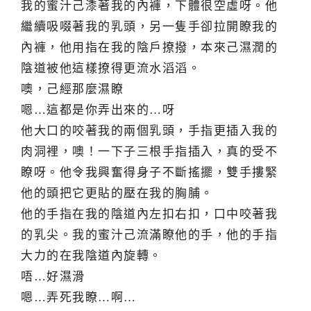
我的蜜汁己潻著我的內褲，下體很空虛呀。他
繼續吸啜著我的乳頭，另一隻手卻拉開瞭我的
內褲，他用指在我的陰戶撩撥，本來己濕潤的
陰道被他這樣撩得更流水滔滔。
噢，己經那麼濕瞭
嗯…這都是你弄出來的…呀
他大口的咬著我的兩個乳頭，手指更插入我的
肉洞裡，噢！一下子三根手指插入，真的受不
瞭呀。他令我興奮得身子不斷搖擺，雙手摟緊
他的頭把它更貼的壓在我的胸脯。
他的手指在我的陰道內左扣右扣，口中咬著我
的乳尖。我的蜜汁己流滿瞭他的手，他的手指
大力的在我陰道內旋轉。
唔…好濕滑
嗯…弄死我瞭…啊…