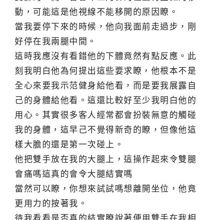
動，可能這是他視線不能移開的原因瞭。
當我要停下來的時候，他向我面前走過步，剛
好停在我兩腿中間。
這時我應沒有看錯他的下體竟然有點反應。此
刻我明白他為何提出這些要求瞭，他根本不是
全心來要我示范健身給他看，而是要我展露自
己的身體給他看。這還比較好至少我明白他的
用心。其實很多客人經常都會扮裝無意的觸碰
我的身體，這早己不覺得新奇的瞭，但像他這
樣大膽的還是第一次碰上。
他把雙手放在我的大腿上，這操作起來令雙腿
會痛嗎這真的會令大腿結實嗎
當然可以瞭，你想來試試嗎想離開坐位，他竟
更用力的按著我。
待我看看是否真的結實瞭說著便用雙手在我相