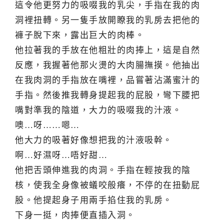
這令他更努力的吸啜我的乳尖，手指在我的肉
洞裡扭轉。另一隻手放開瞭我的乳房去把他的
褲子脫下來，露出巨大的肉棒。
他拉著我的手放在他粗壯的肉捧上，這是自然
反應，我握著他那火燙的大肉腸撫摸。他抽出
在我肉洞的手指放在嘴裡，品嘗著沾滿蜜汁的
手指。然後推我轉身提起我的屁股，彎下腰把
嘴對準我的陰道，大力的吸啜我的汁液。
噢…呀……嗯…
他大力的吸著好像想把我的汁液吸幹。
啊…好濕呀…唔好甜…
他把舌頭伸進我的肉洞。手指在輕按我的陰
核，使我全身像被蟻咬般癢，不停的在扭動屁
股。他提起身子用兩手掐住我的乳房。
下身一挺，肉捧便直插入洞。