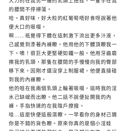
大力的在我另一邊的乳頭上扭捏。一隻手在我
的腰間不停掃蕩。
哈。真好味，好大粒的紅葡萄唔好食呀說著他
便大口的吸啜。
啊……祗覺得下體在這刺激下流出更多汁液，
己感覺到潻著內褲瞭。他用他的下體頂瞭我一
下。噢！很巨大更堅硬如鐵一般。他用牙齒磨
擦我的乳頭，那隻在腰間的手慢慢向我的臀部
移下來。因剛才還沒穿上制服裙，他便直接碰
到我的內褲瞭。
他的咀在我兩個乳頭上輪著吸啜，這時我的淫
水己缺崼而出瞭。他二話不說便扯開我的內
褲，手指快速的在我陰戶撩撥。
哇…這麼快便這般濕瞭。一早看你的身材己猜
你是不錯的貨色瞭。原來你真的是個小淫娃