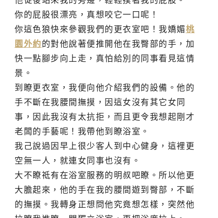
他從後站來我的旁邊，輕輕摸著我的屁股。
你的屁股很漂亮，真想咬它一口呢！
你這色狼快來參觀我們的更衣室吧！我嬌媚
桃
園外約
的對他說著便推開他在我臀部的手，加
快一點腳步向上走，真怕給別的同事看見這情
景。
到瞭更衣室，我便向他介紹我們的設備。他的
手不斷在我腰間撫摸，因這女沒有其它女同
事，因此我沒有太抗拒，而且更令我想起剛才
老闆的手藝呢！我帶他到瞭浴室。
我己說過因早上很少客人到中心健身，這裡更
空無一人，就連女同事也沒有。
大不瞭祗有在浴室服務的明叔吧瞭。所以他更
大膽起來，他的手在我的腰間遊到臀部，不斷
的撫摸。我轉身正想問他究竟想怎樣，突然他