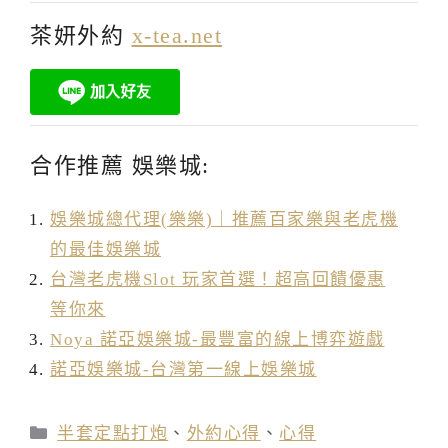
茶妍外約
x-tea.net
合作推薦 娛樂城:
娛樂城總代理(樂樂)｜推薦百家樂與老虎機
的最佳娛樂城
台灣老虎機Slot 玩家首選！超高回饋優惠
等你來
Noya 諾亞娛樂城-最豐富的線上博弈遊戲
諾亞娛樂城-台灣第一線上娛樂城
分
半套定點打炮
、
外約心得
、
心得