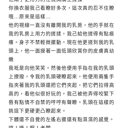
你換衣服我己看瞭好多次，這次真的忍不住瞭
哦…原來是這樣…
他的視線一直沒有離開我的乳房，他的手就在
我的乳房上用力的搓揉，我己給他搓得有點痕
癢。身子不禁輕微擺動。現在他更搓到我的乳
頭上，他一面摸著一面低頭欣賞你的皮膚真幼
嫩
我祗是向他笑笑。然後他便用手指在我的乳頭
上撩撥，令我的乳頭硬瞭起來，他便用兩隻手
指夾著我的乳頭還把它們夾起，把它們拉得高
高的，看他似很好玩的。我己被他弄得咬緊下
唇有點情不自禁的哼哼有聲瞭。乳頭在這樣的
挑逗下更硬更凸瞭起來。
下體還不自覺的左遙右擺還有點濕濕的感覺。