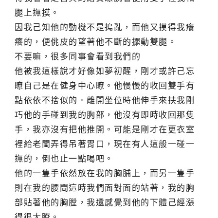
腿上撫摸。
因我己知他的動機不是搗亂，而他又摸得我癢
癢的，便佻皮的望著他不斷的擺動雙腿。
不要嘛，很多同事會看到我們的
他被我這樣說才好像如夢初醒，剛才或許己忘
瞭自己是在健身中心瞭。他慢慢的收回雙手有
點依依不捨似的。離開坐位時他伸手來扶我剛
巧他的手碰到我的胸部，他沒有即時收回那隻
手，我亦沒有把他推開。可能是剛才在更衣室
裡給老闆弄得吊著胃口，現在有人這般一碰一
撫的，倒也止一點喝吧。
他的一隻手依然放在我的胸脯上，而另一隻手
則在我的腰間這時我們面對面的站著，我的胸
部貼著他的胸膛，我還感覺到他的下體己經漲
得很大瞭。