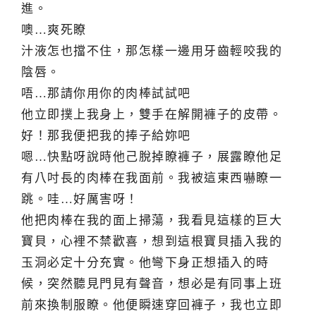
進。
噢…爽死瞭
汁液怎也擋不住，那怎樣一邊用牙齒輕咬我的
陰唇。
唔…那請你用你的肉棒試試吧
他立即撲上我身上，雙手在解開褲子的皮帶。
好！那我便把我的捧子給妳吧
嗯…快點呀說時他己脫掉瞭褲子，展露瞭他足
有八吋長的肉棒在我面前。我被這東西嚇瞭一
跳。哇…好厲害呀！
他把肉棒在我的面上掃蕩，我看見這樣的巨大
寶貝，心裡不禁歡喜，想到這根寶貝插入我的
玉洞必定十分充實。他彎下身正想插入的時
候，突然聽見門見有聲音，想必是有同事上班
前來換制服瞭。他便瞬速穿回褲子，我也立即