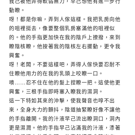
我己被他弄得軟弱無力，早己想他有進一步行
動瞭。
呀！都是你嘛，弄到人傢這樣。我把乳房向他
的咀裡挺去，像要整個乳房塞滿他的咀裡似
的。他的手指更加快在我的陰戶上撩撥，來到
瞭陰核瞭，他按著我的陰核左右擺動，更令我
興奮。
呀！老闆，不要這樣吧，弄得人傢快要忍耐不
住瞭他用力的在我的乳頭上咬瞭一口。
噢……忍不住在他的髮上捏瞭一把。這使他更
興奮，三根手指即時塞入瞭我的濕洞。
這一下特如其來的沖擊，使我聲音也啍不出
來，全身大力的顫抖，陰道抽緊瞭好像不讓他
的手指離開。我的汁液早己流出瞭洞口，洞內
更是濕潤。他的手指早己沾滿我的汁液，潻著