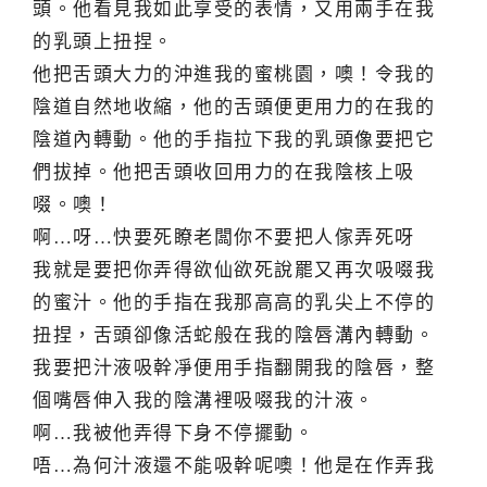
頭。他看見我如此享受的表情，又用兩手在我
的乳頭上扭捏。
他把舌頭大力的沖進我的蜜桃園，噢！令我的
陰道自然地收縮，他的舌頭便更用力的在我的
陰道內轉動。他的手指拉下我的乳頭像要把它
們拔掉。他把舌頭收回用力的在我陰核上吸
啜。噢！
啊…呀…快要死瞭老闆你不要把人傢弄死呀
我就是要把你弄得欲仙欲死說罷又再次吸啜我
的蜜汁。他的手指在我那高高的乳尖上不停的
扭捏，舌頭卻像活蛇般在我的陰唇溝內轉動。
我要把汁液吸幹凈便用手指翻開我的陰唇，整
個嘴唇伸入我的陰溝裡吸啜我的汁液。
啊…我被他弄得下身不停擺動。
唔…為何汁液還不能吸幹呢噢！他是在作弄我