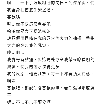
啊……一下子這麼粗壯的肉棒直到深深處。使
我全身抽搐雙手緊握著。
喜歡嗎
呀…你不要這麼粗暴吧
哈哈你是會享受這樣的
說罷便用巨棒在我的洞穴內大力的抽插，手指
大力的夾起我的乳頭。
噢…啊…
我覺得有點痛，但這痛楚亦令我帶來瞭莫明的
興奮。使我的淫水流得更多。
我的反應令他更狂放，每一下都要頂入花蕊。
唉唷…………
喜歡吧，都說你會喜歡的瞭。看你濕得那麼厲
害
嗯…不…不…不要停啊