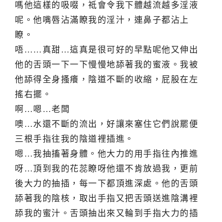
嗎他這樣的吸啜，祗會令我下體越流越多淫液
呢。他嘴唇沾滿瞭我的淫汁，連鼻子都沾上
瞭。
唔……真甜…這真是很可好的早點呢他又伸出
他的舌頭一下一下慢慢地舔著我的蜜液。我被
他舔得全身搔癢，陰道不斷的收縮，屁股在左
搖右擺。
啊…嗯…老闆
噢…水還不斷的流出，好讓來塞住它們說罷便
三根手指往我的陰道裡插進。
嗯…我抽搐著身體。他大力的用手指往內推進
呀…頂到我的花蕊瞭呀他還不肯放過我，更前
後大力的抽插，每一下都頂進深處。他的舌頭
舔著我的陰核，取出手指又把舌頭送進陰溝裡
舔我的蜜汁。舌頭抽出來又輪到手指大力的插