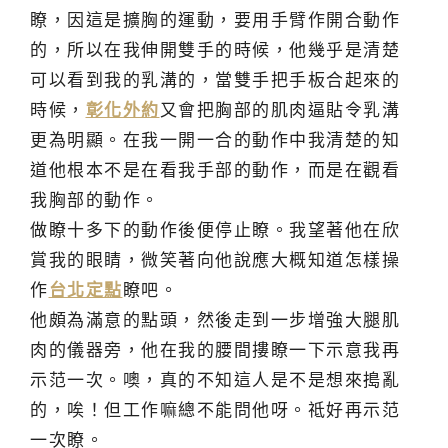
瞭，因這是擴胸的運動，要用手臂作開合動作
的，所以在我伸開雙手的時候，他幾乎是清楚
可以看到我的乳溝的，當雙手把手板合起來的
時候，
彰化外約
又會把胸部的肌肉逼貼令乳溝
更為明顯。在我一開一合的動作中我清楚的知
道他根本不是在看我手部的動作，而是在觀看
我胸部的動作。
做瞭十多下的動作後便停止瞭。我望著他在欣
賞我的眼睛，微笑著向他說應大概知道怎樣操
作
台北定點
瞭吧。
他頗為滿意的點頭，然後走到一步增強大腿肌
肉的儀器旁，他在我的腰間摟瞭一下示意我再
示范一次。噢，真的不知這人是不是想來搗亂
的，唉！但工作嘛總不能問他呀。祗好再示范
一次瞭。