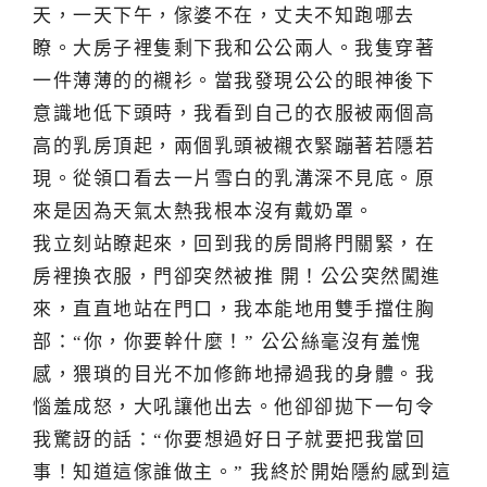
天，一天下午，傢婆不在，丈夫不知跑哪去
瞭。大房子裡隻剩下我和公公兩人。我隻穿著
一件薄薄的的襯衫。當我發現公公的眼神後下
意識地低下頭時，我看到自己的衣服被兩個高
高的乳房頂起，兩個乳頭被襯衣緊蹦著若隱若
現。從領口看去一片雪白的乳溝深不見底。原
來是因為天氣太熱我根本沒有戴奶罩。
我立刻站瞭起來，回到我的房間將門關緊，在
房裡換衣服，門卻突然被推 開！公公突然闖進
來，直直地站在門口，我本能地用雙手擋住胸
部：“你，你要幹什麼！” 公公絲毫沒有羞愧
感，猥瑣的目光不加修飾地掃過我的身體。我
惱羞成怒，大吼讓他出去。他卻卻拋下一句令
我驚訝的話：“你要想過好日子就要把我當回
事！知道這傢誰做主。” 我終於開始隱約感到這