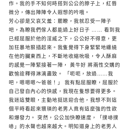
作。我的手不知何時搭到公公的脖子上，紅唇
微分，傳出陣陣令人遐想的吟哦。
芳心卻是又哀又羞：罷瞭，我就忍受一陣子
吧，為瞭我們傢人都能過上好日子 …… 看到我
已經屈服於他的淫威之下，公公好不得意，更
加狂暴地狠插起來。我隻覺得下身緊緊地纏繞
在他的臟東西上，不斷地收縮吮吸，令人酥麻
的感覺一陣緊接著一陣， 黃牛好 將兩性交媾的
歡愉詮釋得淋漓盡致。 「呃呃，放過……我
吧，嗯嗯嗯～爸爸！」 我有點屈服瞭，屈服於
自己發自內心的快感，我現在隻想要得更多。
我迷這雙眼，主動地挺送迎合他，我想不到這
個平時看起來猥瑣的老男人竟有這麼強的性欲
和爆發力。 突然，公公加快瞭速度，「撲哧撲
哧」的水聲也越來越大。明知道身上的老男人