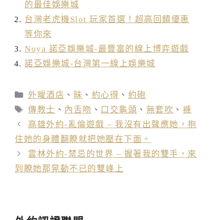
的最佳娛樂城
台灣老虎機Slot 玩家首選！超高回饋優惠
等你來
Noya 諾亞娛樂城-最豐富的線上博弈遊戲
諾亞娛樂城-台灣第一線上娛樂城
分
外曖酒店
、
昧
、
約心得
、
約砲
類
標
傳教士
、
內舌吻
、
口交龜頭
、
無套吹
、
褲
籤
高雄外約-亂倫遊戲 – 我沒有出聲應她，抱
住她的身體翻瞭就把她壓在下面。
雲林外約-禁忌的世界 – 握著我的雙手，來
到瞭她那晃動不已的雙峰上