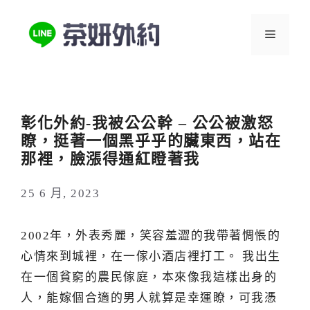
跳
至
選
主
要
單
內
容
彰化外約-我被公公幹 – 公公被激怒
瞭，挺著一個黑乎乎的臟東西，站在
那裡，臉漲得通紅瞪著我
25 6 月, 2023
2002年，外表秀麗，笑容羞澀的我帶著惆悵的
心情來到城裡，在一傢小酒店裡打工。 我出生
在一個貧窮的農民傢庭，本來像我這樣出身的
人，能嫁個合適的男人就算是幸運瞭，可我憑