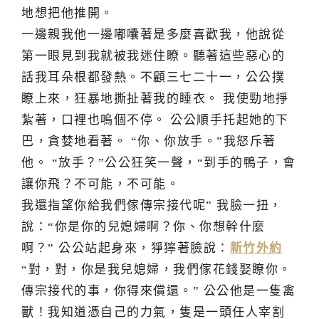
地想把他推開。
一邊親我他一邊嘟囔著是多麼喜歡我，他說從
第一眼見到我就被我迷住瞭。聽著這些惡心的
話我耳朵根都發熱。不顧三七二十一，公公撲
瞭上來，狂暴地撕扯著我的睡衣。 我使勁地掙
紮著，口裡也嗚個不停。 公公順手托起她的下
巴，貪婪地看著。 “你、你放手。”我怒斥著
他。 “放手？”公公狂笑一聲，“到手的鴨子，會
讓你飛？不可能，不可能。
我還指望你給我們傢傳宗接代呢” 我臉一扭，
說：“你是你的兒媳婦啊？你、你想幹什麼
啊？” 公公站起身來，猙獰著臉說：
新竹外約
“對，對，你是我兒媳婦，我們傢花錢娶瞭你。
傳宗接代的事，你得來償還。” 公公他是一隻禽
獸！我知道憑自己的力氣，隻是一頭任人宰割