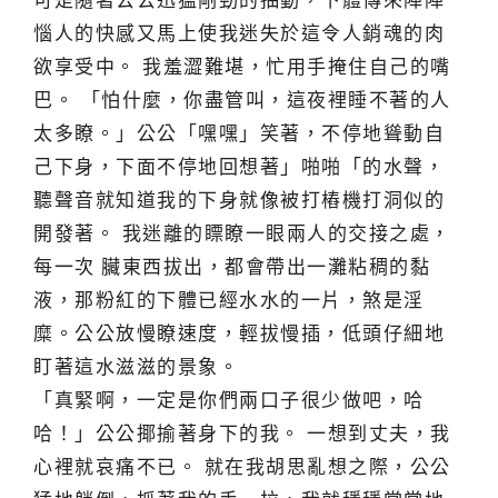
可是隨著公公迅猛剛勁的抽動，下體傳來陣陣
惱人的快感又馬上使我迷失於這令人銷魂的肉
欲享受中。 我羞澀難堪，忙用手掩住自己的嘴
巴。 「怕什麼，你盡管叫，這夜裡睡不著的人
太多瞭。」公公「嘿嘿」笑著，不停地聳動自
己下身，下面不停地回想著」啪啪「的水聲，
聽聲音就知道我的下身就像被打樁機打洞似的
開發著。 我迷離的瞟瞭一眼兩人的交接之處，
每一次 臟東西拔出，都會帶出一灘粘稠的黏
液，那粉紅的下體已經水水的一片，煞是淫
糜。公公放慢瞭速度，輕拔慢插，低頭仔細地
盯著這水滋滋的景象。
「真緊啊，一定是你們兩口子很少做吧，哈
哈！」公公揶揄著身下的我。 一想到丈夫，我
心裡就哀痛不已。 就在我胡思亂想之際，公公