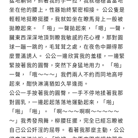
猛地躺倒，抓著我的手一拉，我就穩穩當當地
坐在他的腰上，性器始終緊密相接。 公公隻是
輕輕地挺瞭挺腰，我就如坐在瞭馬背上一般被
拋瞭起來。 「 啪」一聲拋起來，「嗯」一聲，
臟東西深深地頂到瞭我敏感的花心裡，那對圓
球一蹦一跳的，毛茸茸之處，在夜色中顯得那
麼豐滿誘人。 公公一邊欣賞我的羞樣，一邊緊
緊按著我的圓臀，突然下身猛地用力。 「啪」
一聲，「哦～～～」我們兩人不約而同地高呼
起來，酣快淋漓猶如久旱逢雨。
公公一手按著我的圓臀，一手不停地揉著我那
對圓乳，一邊起起落落地運動起來，「啪」
「啪」「啪」。 「啊～～～啊啊～～～～～
～」我秀發飛舞，柳腰狂擺，完全已經忘瞭被
自己公公奸淫的屈辱。 看著我那麼主動，公公