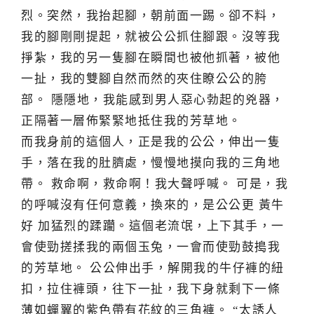
烈。突然，我抬起腳，朝前面一踢。卻不料，
我的腳剛剛提起，就被公公抓住腳跟。沒等我
掙紮，我的另一隻腳在瞬間也被他抓著，被他
一扯，我的雙腳自然而然的夾住瞭公公的胯
部。 隱隱地，我能感到男人惡心勃起的兇器，
正隔著一層佈緊緊地抵住我的芳草地。
而我身前的這個人，正是我的公公，伸出一隻
手，落在我的肚臍處，慢慢地摸向我的三角地
帶。 救命啊，救命啊！我大聲呼喊。 可是，我
的呼喊沒有任何意義，換來的，是公公更 黃牛
好 加猛烈的蹂躪。這個老流氓，上下其手，一
會使勁搓揉我的兩個玉兔，一會而使勁鼓搗我
的芳草地。 公公伸出手，解開我的牛仔褲的紐
扣，拉住褲頭，往下一扯，我下身就剩下一條
薄如蟬翼的紫色帶有花紋的三角褲。 “太誘人