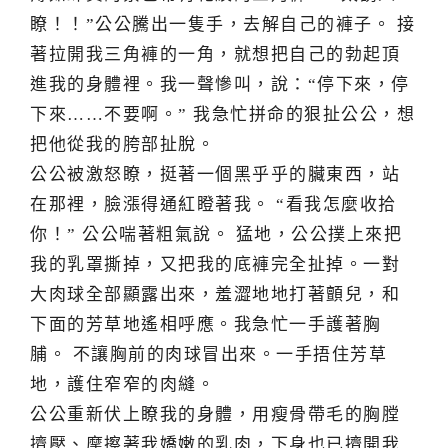
瞭！！”公公騰出一隻手，去解自己的褲子。 接
著拉開我三角褲的一角，就想把自己的勃起頂
進我的身體裡。我一聲慘叫，說：“停下來，停
下來……不要啊。” 我急忙拼命的狠扯公公，想
把他從我的胯部扯脫。
公公被激怒瞭，挺著一個黑乎乎的臟東西，站
在那裡，臉漲得通紅瞪著我。 “看我怎麼收拾
你！” 公公喘著粗氣說。 猛地，公公撲上來把
我的乳罩撕掉，又把我的底褲完全扯掉。一對
大肉球全部顯露出來，羞澀地地打著顫兒，和
下面的芳草地遙相呼應。我急忙一手護著胸
脯。 不讓胸前的肉球冒出來。一手捂住芳草
地，護住窄窄的肉縫。
公公重新伏上瞭我的身體，用瘦骨帶毛的胸膛
擠壓、摩擦著我嬌嫩的乳肉，下身也已擠開我