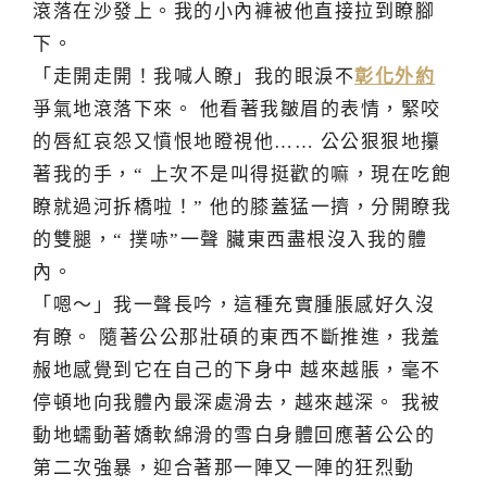
滾落在沙發上。我的小內褲被他直接拉到瞭腳
下。
「走開走開！我喊人瞭」我的眼淚不
彰化外約
爭氣地滾落下來。 他看著我皺眉的表情，緊咬
的唇紅哀怨又憤恨地瞪視他…… 公公狠狠地攥
著我的手，“ 上次不是叫得挺歡的嘛，現在吃飽
瞭就過河拆橋啦！” 他的膝蓋猛一擠，分開瞭我
的雙腿，“ 撲哧”一聲 臟東西盡根沒入我的體
內。
「嗯～」我一聲長吟，這種充實腫脹感好久沒
有瞭。 隨著公公那壯碩的東西不斷推進，我羞
赧地感覺到它在自己的下身中 越來越脹，毫不
停頓地向我體內最深處滑去，越來越深。 我被
動地蠕動著嬌軟綿滑的雪白身體回應著公公的
第二次強暴，迎合著那一陣又一陣的狂烈動