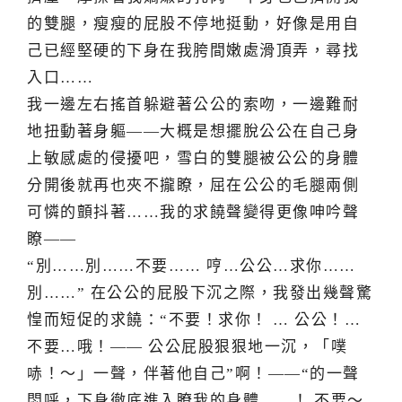
的雙腿，瘦瘦的屁股不停地挺動，好像是用自
己已經堅硬的下身在我胯間嫩處滑頂弄，尋找
入口……
我一邊左右搖首躲避著公公的索吻，一邊難耐
地扭動著身軀——大概是想擺脫公公在自己身
上敏感處的侵擾吧，雪白的雙腿被公公的身體
分開後就再也夾不攏瞭，屈在公公的毛腿兩側
可憐的顫抖著……我的求饒聲變得更像呻吟聲
瞭——
“別……別……不要…… 哼…公公…求你……
別……” 在公公的屁股下沉之際，我發出幾聲驚
惶而短促的求饒：“不要！求你！ … 公公！…
不要…哦！—— 公公屁股狠狠地一沉，「噗
哧！～」一聲，伴著他自己”啊！——“的一聲
悶呼，下身徹底進入瞭我的身體……！ 不要～