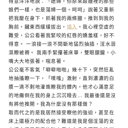
得意洋洋地說：「媳婦，你原來跟廠裡的那些
娘們一樣，也是蕩婦一個。呵呵」說著又重新
把我壓在身下，抓著我的兩條腿，推到到我的
胸前，臟東西緩緩拔出，
插入
。我心裡空虛的
難受，公公看著我緊咬的紅唇的嬌羞樣，好不
得意。 一浪接一浪不間斷地猛烈抽插，淫水洇
濕瞭被褥。 我兩手緊攥著床單，雙眼朦朧，小
嘴大大地張著，喘息著。
公公毫不客氣「噼噼啪啪」幾十下，突然狂亂
地抽搐瞭一下，「噗嗤」激射，直到濃濃的白
漿一滴不剩地灌進瞭我的體內，他才心滿意足
的地癱倒在我的身上沉沉睡去… 我最後還是沒
有將他推開。我為什麼沒有那樣做？
取而代之的是我居然接受瞭他的強迫，甚至在
床上還極力的配合他？難道是我是個淫蕩的女