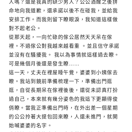
人嗎？還是我真的缺少男人？公公酒醒之後拼
命地向我道歉，還承諾以後不在碰我，並給我
安排工作。而我則留下瞭眼淚，我知道這樣做
對不起老公。
從那天起，一向忙碌的傢公居然天天呆在傢
裡。不過傢公對我越來越看重 。並且信守承諾
並沒有在騷擾我。 我以為事情就這樣過去瞭。
可是幾個月後還是發生瞭……
這一天，丈夫在裡屋睡午覺，婆婆到小姨傢去
瞭。我站到鏡前準備梳理一下，準備出門逛
逛，自從長期呆在傢裡後後，還從未認真打扮
過自己，本來就有幾分姿色的我這下更顯得俊
俏瞭。當我正準備出門時，在外出差一個星期
的公公拎著大提包回來瞭，人還未進門，就開
始喊婆婆的名字。