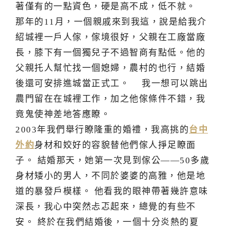
著僅有的一點資色，硬是高不成，低不就。
那年的11月，一個親戚來到我這，說是給我介
紹城裡一戶人傢，傢境很好，父親在工廠當廠
長，膝下有一個獨兒子不過智商有點低。他的
父親托人幫忙找一個媳婦，農村的也行，結婚
後還可安排進城當正式工。 我一想可以跳出
農門留在在城裡工作，加之他傢條件不錯，我
竟鬼使神差地答應瞭。
2003年我們舉行瞭隆重的婚禮，我高挑的
台中
外約
身材和姣好的容貌替他們傢人掙足瞭面
子。 結婚那天，她第一次見到傢公——50多歲
身材矮小的男人，不同於婆婆的高雅，他是地
道的暴發戶模樣。 他看我的眼神帶著幾許意味
深長，我心中突然忐忑起來，總覺的有些不
安。 終於在我們結婚後，一個十分炎熱的夏