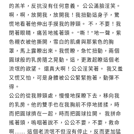
的羔羊，反抗沒有任何意義。 公公滿臉淫笑。
啊，啊，放開我，放開我！我扭動這身子，驚
慌地看著他伸出手摸我的脖頸。 不，不要！我
閉著眼睛，痛苦地搖著頭。 “嘶！”地一聲，紫
色襯衣被他撕開，雪白的肌膚與那紫色的胸
罩，馬上露瞭出來。我慌瞭，急忙扭動，兩個
圓球般的乳房隨之晃動。這，更激起瞭這個老
流氓的欲望。 還真大啊！公公淫笑著。 我又羞
又慌又怕，可是身體被公公緊緊抱著，動彈不
得。
公公的從我脖頸處，慢慢地探瞭下去，移向我
的乳房。他的雙手也在我胸前不停地搓揉，時
而把圓球擠在一起，時而把圓球拉開。 我拼命
搖著頭，嗚咽著說不，公公不要，不要，救命
啊…… 這個老流氓不但沒有停止，反而更加猛