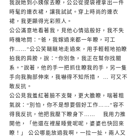
我說她到小姨傢去瞭，公公從提袋裡拿出一件
時髦的連衣裙，讓我試試。穿上時尚的連衣
裙，我更顯得光彩照人。
公公滿意地看著我，見他心情這般好，我不失
時機地問：“爸，我嫁過來都一年瞭，可工
作……”公公笑瞇瞇地走過來，用手輕輕地拍瞭
拍我的肩膀，說：“你別急，我正在幫你找關
系。”說著，他的手一把抓住瞭我的手，另一隻
手向我胸部伸來，我嚇得不知所措， … 可又不
敢反抗。
公公見我羞紅著臉不支聲，更大膽瞭，喘著粗
氣說：“別怕，你不是想要個好工作……”容不
得我反抗，他把我壓下瞭身下…… 我用力推
開他，「他還在裡屋睡覺呢呢，婆婆也快回來
瞭！」 公公哪能放過我啊，一拉一扯，兩人又