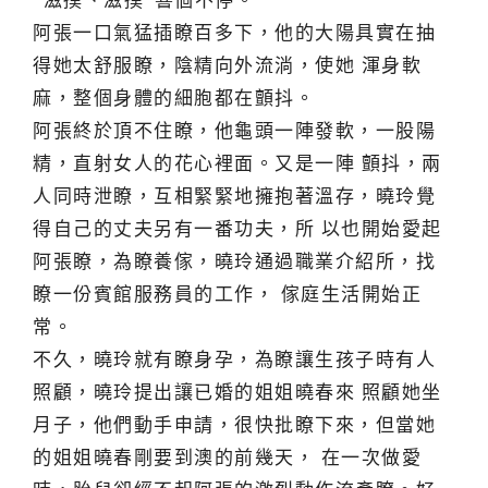
“滋撲、滋撲”響個不停。
阿張一口氣猛插瞭百多下，他的大陽具實在抽
得她太舒服瞭，陰精向外流淌，使她 渾身軟
麻，整個身體的細胞都在顫抖。
阿張終於頂不住瞭，他龜頭一陣發軟，一股陽
精，直射女人的花心裡面。又是一陣 顫抖，兩
人同時泄瞭，互相緊緊地擁抱著溫存，曉玲覺
得自己的丈夫另有一番功夫，所 以也開始愛起
阿張瞭，為瞭養傢，曉玲通過職業介紹所，找
瞭一份賓館服務員的工作， 傢庭生活開始正
常。
不久，曉玲就有瞭身孕，為瞭讓生孩子時有人
照顧，曉玲提出讓已婚的姐姐曉春來 照顧她坐
月子，他們動手申請，很快批瞭下來，但當她
的姐姐曉春剛要到澳的前幾天， 在一次做愛