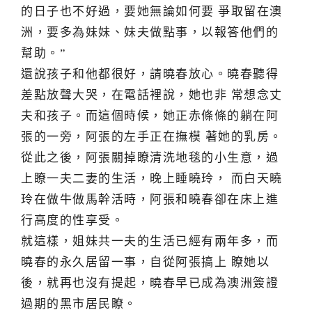
的日子也不好過，要她無論如何要 爭取留在澳
洲，要多為妹妹、妹夫做點事，以報答他們的
幫助。”
還說孩子和他都很好，請曉春放心。曉春聽得
差點放聲大哭，在電話裡說，她也非 常想念丈
夫和孩子。而這個時候，她正赤條條的躺在阿
張的一旁，阿張的左手正在撫模 著她的乳房。
從此之後，阿張關掉瞭清洗地毯的小生意，過
上瞭一夫二妻的生活，晚上睡曉玲， 而白天曉
玲在做牛做馬幹活時，阿張和曉春卻在床上進
行高度的性享受。
就這樣，姐妹共一夫的生活已經有兩年多，而
曉春的永久居留一事，自從阿張搞上 瞭她以
後，就再也沒有提起，曉春早已成為澳洲簽證
過期的黑市居民瞭。