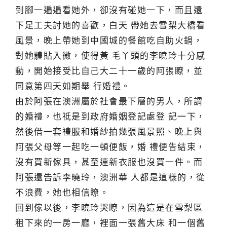
到腳一遍遍看她外，卻沒有碰她一下，而且還
下足工夫討她的喜歡，白天 帶她去雪梨大橋看
風景，晚上帶她到中國城的餐館吃自助火鍋，
對她體貼入微，使得黃 毛丫頭的李曉玲十分感
動，開始接受比自己大二十一歲的阿張瞭，並
同意第四天如期舉 行婚禮。
由於阿張在澳洲屬於社會最下層的男人，所謂
的婚禮，也祗是到政府婚姻登記處登 記一下，
然後借一套禮服和婚紗拍幾張風景照、晚上與
阿張父母等一起吃一頓便飯，婚 禮便告結束，
沒有買新傢具，甚至連新衣服也沒買一件。而
阿張還告訴李曉玲，澳洲華 人都是這樣的，從
不浪費，她也相信瞭。
回到傢以後，李曉玲哭瞭，因為這是在雪梨區
租下來的一房一廳，裡面一張舊大床 和一個舊