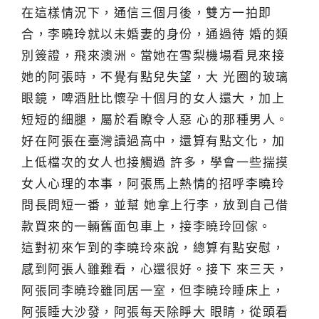
在這樣情況下，通信三個月後，雙方一拍即
合，李曉玲就以未婚妻的身份，通過待 婚的類
別簽證，飛來澳洲。當她在雪梨機場看見來接
她的阿張時，不覺有點兒失望，大 光圈的玻璃
眼鏡，啤酒肚比懷孕十個月的女人還大，加上
短短的細腿，屬於看瞭令人惡 心的那種男人。
好在阿張在臺灣讀過高中，還算有點文化，加
上低檔次的女人也接觸過 許多，學會一些揣摸
女人心理的本事，阿張馬上熱情的招呼李曉玲
問長問短一番，並幫 她拿上行李，放到自己借
款買來的一輛舊面包車上，接李曉玲回傢。
這對初來乍到的李曉玲來說，總算有點安慰，
感到阿張人雖難看，心還很好。接下 來三天，
阿張同李曉玲雖同居一室，但李曉玲睡床上，
阿張睡大沙發，阿張每天除睜大 眼睛，從頭看