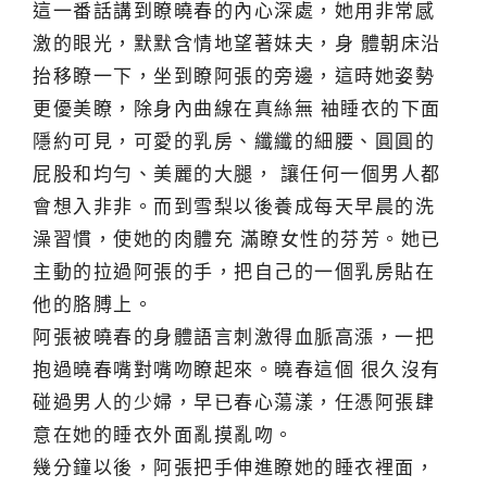
這一番話講到瞭曉春的內心深處，她用非常感
激的眼光，默默含情地望著妹夫，身 體朝床沿
抬移瞭一下，坐到瞭阿張的旁邊，這時她姿勢
更優美瞭，除身內曲線在真絲無 袖睡衣的下面
隱約可見，可愛的乳房、纖纖的細腰、圓圓的
屁股和均勻、美麗的大腿， 讓任何一個男人都
會想入非非。而到雪梨以後養成每天早晨的洗
澡習慣，使她的肉體充 滿瞭女性的芬芳。她已
主動的拉過阿張的手，把自己的一個乳房貼在
他的胳膊上。
阿張被曉春的身體語言刺激得血脈高漲，一把
抱過曉春嘴對嘴吻瞭起來。曉春這個 很久沒有
碰過男人的少婦，早已春心蕩漾，任憑阿張肆
意在她的睡衣外面亂摸亂吻。
幾分鐘以後，阿張把手伸進瞭她的睡衣裡面，