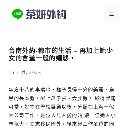
跳
至
選
主
要
單
內
容
台南外約-都市的生活 – 再加上她少
女的含羞一般的媚態，
15 7 月, 2023
年方十八的李曉玲，樣子長得十分的美麗，烏
黑的長頭發，配上瓜子臉、大乳房， 顯得豐滿
可愛，她才在學校畢業以後，分配在上海一傢
大公司工作，是位人見人愛的姑 娘，但她人小
志氣大，立志移民國外，後來經工作單位的同