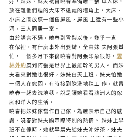
好，妹妹、妹夫祗替曉春準備瞭一張 單人床，
放在離他們睡的大床不遠處的墻角上，大床、
小床之間放瞭一個舊屏風，屏風 上還有一些小
洞，三人同居一室。
由於語言不通，曉春到雪梨以後，幾乎一直
在傢裡，有什麼事外出要辦，全由妹 夫阿張幫
忙，一個多月下來後曉春對阿張印象很好，
雲
林外約
感到阿張是世界上最能幹的男人。 而妹
夫看來對她也很好，妹妹白天上班，妹夫怕她
一個人在傢悶，有時接到瞭洗地毯工 作，就帶
曉春一起去洗地毯，說是讓她看看澳洲人的傢
庭和洋人的生活。
曉春把妹妹傢當作自己傢，為瞭表示自己的感
謝、曉春對妹夫顯示瞭特別的熱情。 妹妹上早
班不在傢時，她就早晨先給妹夫沖好茶，妹夫