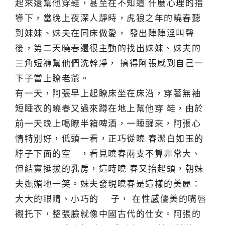
起來還幫他穿鞋，甚至在不知道 什麼心理的指
導下，當晚上夜深人靜時，虎狼之年的曉春聽
到妹妹、妹夫在同床做愛， 發出陣陣淫叫聲
後，第二天曉春還很主動的找出妹妹、妹夫的
三角短褲幫他們洗幹凈， 搞得阿張感到自己一
下子當上瞭老爺。
有一天，阿張早上起瞭床坐在床沿，穿著無袖
短睡衣的曉春又過來蹲在地上幫他穿 鞋，由於
前一天晚上喝瞭半箱啤酒，一睡醒來，阿張心
情特別好，低頭一看，正巧從曉 春潔白如玉的
脖子下面的空 ，看見曉春兩支不算非常大、
但結實挺拔的乳房，這時曉 春又抬起頭，朝妹
夫嫵媚地一笑。妹夫發現曉春是這樣的美麗：
大大的眼睛、小巧的 子， 在性感優美的嘴唇
襯托下，整張臉就像中國古代的仕女。阿張的