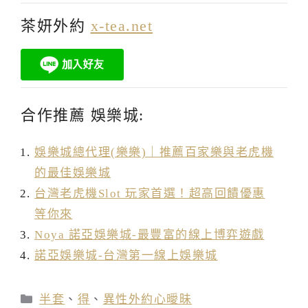
茶妍外約
x-tea.net
合作推薦 娛樂城:
娛樂城總代理(樂樂)｜推薦百家樂與老虎機
的最佳娛樂城
台灣老虎機Slot 玩家首選！超高回饋優惠
等你來
Noya 諾亞娛樂城-最豐富的線上博弈遊戲
諾亞娛樂城-台灣第一線上娛樂城
分
半套
、
得
、
異性外約心曖昧