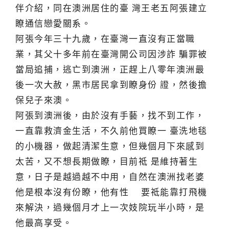
伴介紹，同在澳洲居住的臺 灣王老五阿張建立
瞭通信戀愛關系。
阿張今年三十九歲，在臺灣一直沒有正當職
業，其父十多年前在臺灣開公司因涉詐 騙罪被
當局追捕，逃亡到澳洲，正趕上八零年澳洲最
後一次大赦，黑市居民拿到瞭身份 證，然後擔
保兒子來澳。
阿張到澳洲後，由於沒有手藝，找不到工作，
一直靠救濟金生活，不久前他買瞭一 臺洗地毯
的小機器，做起清潔生意，但幾個月下來感到
太苦，又不想長期做瞭，目前祗 是維持著生
意，日子是越過越不中用，自然在澳洲找老婆
他是根本沒有份瞭，他有性 要祗能靠打飛機
來解決，過幾個月才上一次妓院玩半小時，是
他最高享受。