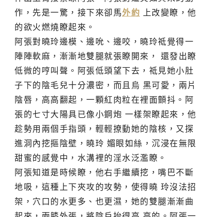
作，先是一驚，接下來卻馬
外約
上改變瞭，他
的欲火燃燒瞭起來。
阿張對曉玲邊模、邊吮、邊咬，曉玲祗覺得一
陣陣軟麻，漸漸地雙腿就張瞭開來， 還發出瞭
低微的哼叫聲。阿張低頭望下去，祗見她小肚
子下的陰毛兒十分濃密，而且烏 黑可愛，兩片
陰唇，高高翻起，一顆紅肉粒在裡面顫抖。阿
張的七寸大陽具已像小鋼炮 一樣架瞭起來，他
趁勢用兩個手指頭，輕輕撩動她的陰核，又探
進洞內挖摳陰壁，曉玲 媚眼如絲，沉浸在無限
甜蜜的感覺中，水溝裡的淫水泛濫瞭。
阿張知道是時候瞭，他右手繼續挖，嘴巴不斷
地吸，這種上下夾攻的攻勢，使得曉 玲沒法招
架，穴口的水更多、也更濕，她的雙腿漸漸曲
起來，兩膝外張，將陰戶抬得高 高的。阿張一