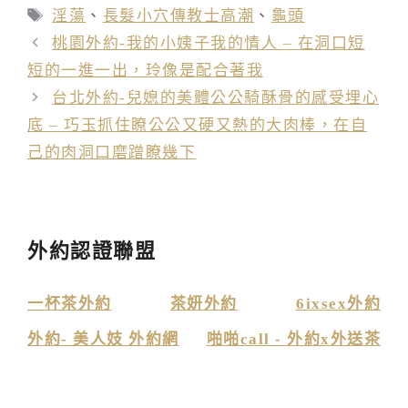
類
標
淫蕩
、
長髮小穴傳教士高潮
、
龜頭
籤
桃園外約-我的小姨子我的情人 – 在洞口短
短的一進一出，玲像是配合著我
台北外約-兒媳的美體公公騎酥骨的感受埋心
底 – 巧玉抓住瞭公公又硬又熱的大肉棒，在自
己的肉洞口磨蹭瞭幾下
外約認證聯盟
一杯茶外約
茶妍外約
6ixsex外約
外約- 美人妓 外約網
啪啪call - 外約x外送茶