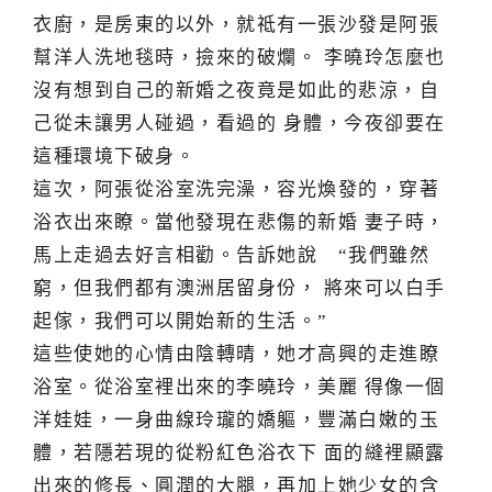
衣廚，是房東的以外，就祗有一張沙發是阿張
幫洋人洗地毯時，撿來的破爛。 李曉玲怎麼也
沒有想到自己的新婚之夜竟是如此的悲涼，自
己從未讓男人碰過，看過的 身體，今夜卻要在
這種環境下破身。
這次，阿張從浴室洗完澡，容光煥發的，穿著
浴衣出來瞭。當他發現在悲傷的新婚 妻子時，
馬上走過去好言相勸。告訴她說 “我們雖然
窮，但我們都有澳洲居留身份， 將來可以白手
起傢，我們可以開始新的生活。”
這些使她的心情由陰轉晴，她才高興的走進瞭
浴室。從浴室裡出來的李曉玲，美麗 得像一個
洋娃娃，一身曲線玲瓏的嬌軀，豐滿白嫩的玉
體，若隱若現的從粉紅色浴衣下 面的縫裡顯露
出來的修長、圓潤的大腿，再加上她少女的含