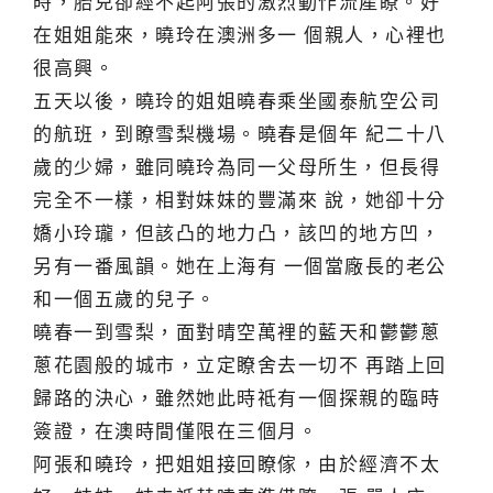
時，胎兒卻經不起阿張的激烈動作流產瞭。好
在姐姐能來，曉玲在澳洲多一 個親人，心裡也
很高興。
五天以後，曉玲的姐姐曉春乘坐國泰航空公司
的航班，到瞭雪梨機場。曉春是個年 紀二十八
歲的少婦，雖同曉玲為同一父母所生，但長得
完全不一樣，相對妹妹的豐滿來 說，她卻十分
嬌小玲瓏，但該凸的地力凸，該凹的地方凹，
另有一番風韻。她在上海有 一個當廠長的老公
和一個五歲的兒子。
曉春一到雪梨，面對晴空萬裡的藍天和鬱鬱蔥
蔥花園般的城市，立定瞭舍去一切不 再踏上回
歸路的決心，雖然她此時祗有一個探親的臨時
簽證，在澳時間僅限在三個月。
阿張和曉玲，把姐姐接回瞭傢，由於經濟不太