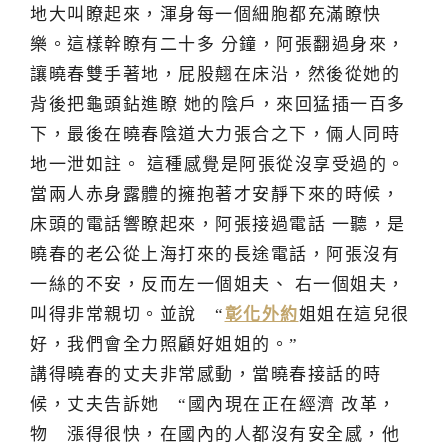
地大叫瞭起來，渾身每一個細胞都充滿瞭快
樂。這樣幹瞭有二十多 分鐘，阿張翻過身來，
讓曉春雙手著地，屁股翹在床沿，然後從她的
背後把龜頭鉆進瞭 她的陰戶，來回猛插一百多
下，最後在曉春陰道大力張合之下，倆人同時
地一泄如註。 這種感覺是阿張從沒享受過的。
當兩人赤身露體的擁抱著才安靜下來的時候，
床頭的電話響瞭起來，阿張接過電話 一聽，是
曉春的老公從上海打來的長途電話，阿張沒有
一絲的不安，反而左一個姐夫、 右一個姐夫，
叫得非常親切。並說 “
彰化外約
姐姐在這兒很
好，我們會全力照顧好姐姐的。”
講得曉春的丈夫非常感動，當曉春接話的時
候，丈夫告訴她 “國內現在正在經濟 改革，
物 漲得很快，在國內的人都沒有安全感，他