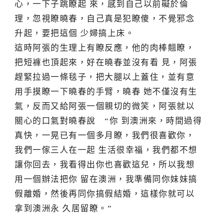
心，一下子跳瞭起 來，感到自己以前礙於倫
理，忽視瞭曉春，自己真是犯瞭傻，不覺邪念
升起，要把這個 少婦搞上床。
這時阿張的生理上有瞭反應，他的肉棒翹瞭，
把短褲也頂起來，好在曉春並沒有看 見，阿張
趕緊拉過一條毯子，把大腿以上蓋住，並有意
用手摸瞭一下曉春的手臂，曉春 她不僅沒有生
氣，反而又給阿張一個親切的微笑，阿張就以
關心的口氣對曉春說 “你 到澳洲來，時間過得
真快，一晃已有一個多月瞭，我們很喜歡你，
我們一傢三人在一起 生活很幸福，我們都不想
讓你回去，我看得出你也喜歡這兒，所以我想
用一個辦法把你 留在澳洲，我準備同你妹妹搞
假離婚，然後再同你搞假結婚，這樣你就可以
拿到澳洲永 久居留瞭。”