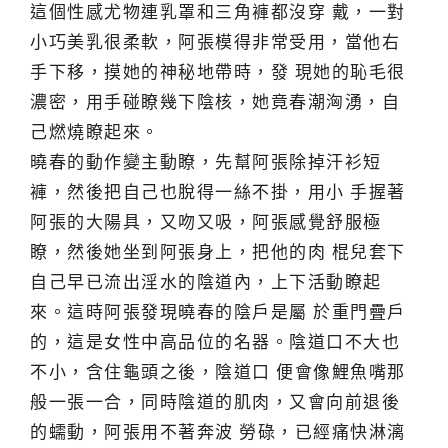
這個性感尤物連乳罩和三角褲都沒穿 戴，一對
小巧美乳很柔軟，阿張模得非常受用，當他右
手下移，摸她的神秘地帶時，發 現她的恥毛很
濃密，用手碰瞭幾下陰核，她竟春潮洶湧，自
己燃燒瞭起來。
曉春的動作變主動瞭，先幫阿張除掉汗衫短
褲，然後把自己也脫得一絲不掛，用小 手握著
阿張的大陽具，又吻又吸，阿張感覺舒服極
瞭，然後她坐到阿張身上，把他的肉 棍兒套下
自己早已流出淫水的陰道內，上下活動瞭起
來。這時阿張發現曉春的陰戶是屬 於重門疊戶
的，這是女性中高品位的名器。陰道口不大也
不小，含住龜頭之後，陰道口 便會像鯉魚嘴那
般一張一合，同時陰道的肌肉，又會向前退後
的蠕動，阿張用不著奔波 勞碌，已經痛快淋漓