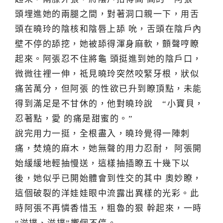
頭埋進她的兩腿之間，對著洞口親一下，用舌
頭在曉玲的陰核和陰唇上舔 吮，舌頭在陰戶內
壁不停的舔挖，她被舔得渾身麻軟，顫聲哼瞭
起來。阿張忍不住將龜 頭挺進到她的陰戶口，
微微往裡一伸，祗見曉玲突然咬緊牙根，狀似
痛苦萬分，但阿張 的性欲已升到瞭頂點，未能
得到滿足是不甘休的，他對曉玲說 “小寶貝，
忍著點，愛 的痛是甜蜜的。”
說完用力一挺，全根盡入，曉玲覺得一陣刺
痛，焚燒的麻木，她無聲的用力忍耐， 阿張開
始緩緩地輕抽慢送，這樣抽插瞭五十幾下以
後，她似乎已開始體會到性交的其中 奧妙瞭，
這個破裂的洋娃娃眼中流露出異樣的光彩。此
時阿張不再憐香惜玉，粗魯的狠 幹起來，一時