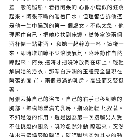
羞一般的媚態，看得阿張的 心像小鹿似的狂跳
起來。阿張不斷的咽著口水，但理智告訴他這
是他一生中遇到的第一 個處女，不能太急，他
硬壓住自己，把曉玲扶到床邊，然後拿瞭兩個
酒杯倒一點甜酒， 和她一起幹瞭一杯，這樣一
來，即時增加瞭不少浪慢氣氛。曉玲動作自然
瞭起來，阿張 這時才把曉玲放倒在床上，輕輕
解開她的浴衣，那潔白滑潤的玉體完全呈現在
阿張的面 前，兩個豐滿的乳房，高聳而又緊挺
著。
阿張丟掉自己的浴衣，自己的右手已移到她的
胸部，撫模她豐滿的乳房，指頭輕輕 地捏著。
不知是酒的作用，還是因為第一次接觸男人受
不住挑逗的關系，曉玲忽然沖動 瞭起來，突然
伸出玉臂摟緊瞭阿張，阿張對這突如其來的動