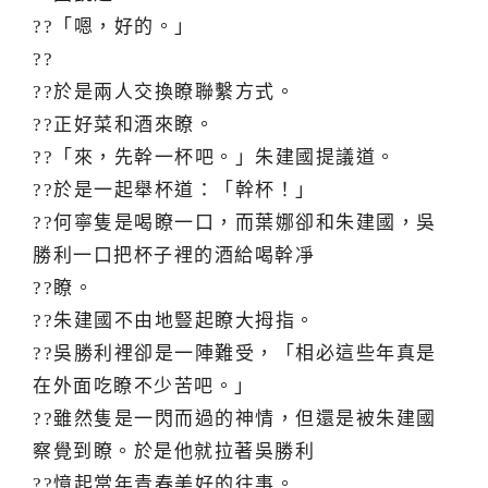
??「嗯，好的。」
??
??於是兩人交換瞭聯繫方式。
??正好菜和酒來瞭。
??「來，先幹一杯吧。」朱建國提議道。
??於是一起舉杯道：「幹杯！」
??何寧隻是喝瞭一口，而葉娜卻和朱建國，吳
勝利一口把杯子裡的酒給喝幹凈
??瞭。
??朱建國不由地豎起瞭大拇指。
??吳勝利裡卻是一陣難受，「相必這些年真是
在外面吃瞭不少苦吧。」
??雖然隻是一閃而過的神情，但還是被朱建國
察覺到瞭。於是他就拉著吳勝利
??憶起當年青春美好的往事。