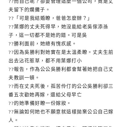
??而自己呢？卻要管理這麼一個公司，竟是丈
夫留下的爛攤子。
??「可是我結婚瞭，爸爸怎麼辦？」
??葉娜的丈夫死得早，她沒能給老吳傢添孫
子，這一切都不是她的錯。可是吳
??勝利面前，她總有愧疚感。
??因為吳勝利對她實在是太溫柔瞭。丈夫生前
出去沾花惹草，都不用葉娜打小
??報告，作為公公吳勝利都會幫著她把自己丈
夫教訓一頓。
??而在丈夫死後，孤苦伶仃的公公吳勝利卻三
番五次勸她再嫁，還給父母早亡
??的她準備好瞭一份嫁妝。
??無論如何她也不願意就這樣拋棄公公自己嫁
人。