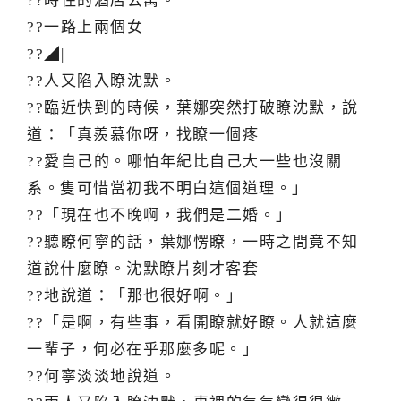
??時住的酒店公寓。
??一路上兩個女
??◢|
??人又陷入瞭沈默。
??臨近快到的時候，葉娜突然打破瞭沈默，說
道：「真羨慕你呀，找瞭一個疼
??愛自己的。哪怕年紀比自己大一些也沒關
系。隻可惜當初我不明白這個道理。」
??「現在也不晚啊，我們是二婚。」
??聽瞭何寧的話，葉娜愣瞭，一時之間竟不知
道說什麼瞭。沈默瞭片刻才客套
??地說道：「那也很好啊。」
??「是啊，有些事，看開瞭就好瞭。人就這麼
一輩子，何必在乎那麼多呢。」
??何寧淡淡地說道。