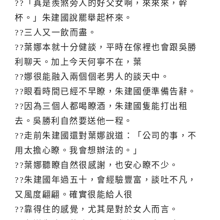
??「真是羨煞旁人的好父女啊，來來來，幹
杯。」朱建國說罷舉起杯來。
??三人又一飲而盡。
??葉娜本就十分健談，平時在傢裡也會跟吳勝
利聊天。加上今天何寧不在，葉
??娜很能融入兩個個老男人的談天中。
??眼看時間已經不早瞭，朱建國便準備告辭。
??因為三個人都喝瞭酒，朱建國隻能打出租
去。吳勝利自然要送他一程。
??走前朱建國還對葉娜說道：「公司的事，不
用太擔心瞭。我會想辦法的。」
??葉娜聽瞭自然很感謝，也安心瞭不少。
??朱建國年過五十，會經驗豐富，談吐不凡，
又風度翩翩。確實很能給人很
??靠得住的感覺，尤其是對於女人而言。