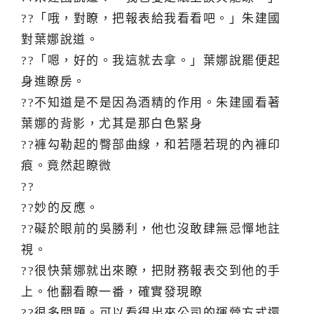
??「哦，對瞭，把報表給我看看吧。」朱建國
對葉娜說道。
??「嗯，好的。我這就去拿。」葉娜說罷便起
身進瞭房。
??不知道是不是因為酒精的作用。朱建國看著
葉娜的背影，尤其是那白色緊身
??褲勾勒起的臀部曲線，和若隱若現的內褲印
痕。竟然起瞭微
??
??妙的反應。
??礙於眼前的吳勝利，他也沒敢肆無忌憚地註
視。
??很快葉娜就出來瞭，把財務報表交到他的手
上。他翻看瞭一番，確實發現瞭
??很多問題。可以看得出來公司的運營方式還