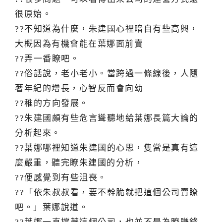
很原始。
??不知道為什麼，朱建國心裡暗自有些高興，
大概因為有機會能在葉娜面前賣
??弄一番瞭吧。
??俗話說，老小老小。當跨過一條線後，人隨
著年紀的增長，心智反而會向幼
??稚的方向發展。
??朱建國頗有些危言聳聽地給葉娜長篇大論的
分析起來。
??葉娜哪裡知道朱建國的心思，隻當是真有這
麼嚴重，聽完瞭朱建國的分析，
??便感覺到有些沮喪。
??「依朱叔叔看，要不幹脆就把這個公司賣瞭
吧。」葉娜說道。