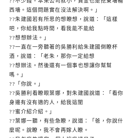
??不少錢。本來公司就小，資金也是挖東墻補
西墻。這個問題實在沒法解決啊。」
??朱建國若有所思的想瞭想，說道：「這樣
吧，你給我點時間，看我能不能給
??想想辦法。」
??一直在一旁聽著的吳勝利給朱建國倒瞭杯
酒，說道：「老朱，那你一定給想
??想辦法。然後還有一個事也想讓你幫幫
嗎。」
??「你說。」
??吳勝利看瞭眼葉娜，對朱建國說道：「看你
身邊有沒有適的人，給我這閨
??蜜介紹介紹。」
??葉娜一聽，有些急瞭，說道：「爸，你說什
麼呢。說瞭，我不會再嫁人瞭。