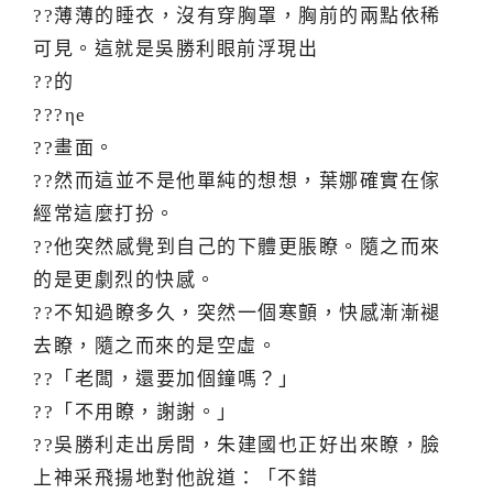
??薄薄的睡衣，沒有穿胸罩，胸前的兩點依稀
可見。這就是吳勝利眼前浮現出
??的
???ηe
??畫面。
??然而這並不是他單純的想想，葉娜確實在傢
經常這麼打扮。
??他突然感覺到自己的下體更脹瞭。隨之而來
的是更劇烈的快感。
??不知過瞭多久，突然一個寒顫，快感漸漸褪
去瞭，隨之而來的是空虛。
??「老闆，還要加個鐘嗎？」
??「不用瞭，謝謝。」
??吳勝利走出房間，朱建國也正好出來瞭，臉
上神采飛揚地對他說道：「不錯