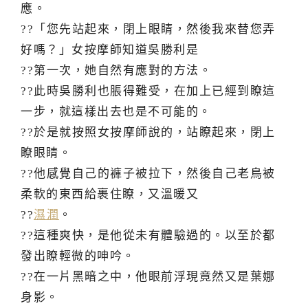
應。
??「您先站起來，閉上眼睛，然後我來替您弄
好嗎？」女按摩師知道吳勝利是
??第一次，她自然有應對的方法。
??此時吳勝利也脹得難受，在加上已經到瞭這
一步，就這樣出去也是不可能的。
??於是就按照女按摩師說的，站瞭起來，閉上
瞭眼睛。
??他感覺自己的褲子被拉下，然後自己老鳥被
柔軟的東西給裹住瞭，又溫暖又
??
濕潤
。
??這種爽快，是他從未有體驗過的。以至於都
發出瞭輕微的呻吟。
??在一片黑暗之中，他眼前浮現竟然又是葉娜
身影。