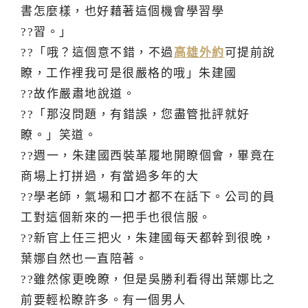
書怎麼樣，也好藉著這個機會學習學
??習。」
??「哦？這個意不錯，不過
高雄外約
可提前說
瞭，工作裡我可是很嚴格的哦」朱建國
??故作嚴肅地說道。
??「那沒問題，有錯誤，您盡管批評就好
瞭。」笑道。
??週一，朱建國西裝革履地開瞭個會，畢竟在
商場上打拼過，有當過多年的大
??學老師，氣場和口才都不在話下。公司的員
工對這個新來的一把手也很信服。
??新官上任三把火，朱建國每天都幹到很晚，
葉娜自然也一直陪著。
??雖然傢更晚瞭，但是吳勝利看得出葉娜比之
前要輕松瞭許多。有一個男人