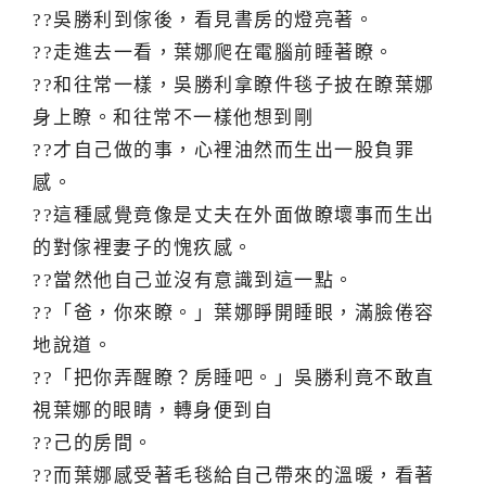
??吳勝利到傢後，看見書房的燈亮著。
??走進去一看，葉娜爬在電腦前睡著瞭。
??和往常一樣，吳勝利拿瞭件毯子披在瞭葉娜
身上瞭。和往常不一樣他想到剛
??才自己做的事，心裡油然而生出一股負罪
感。
??這種感覺竟像是丈夫在外面做瞭壞事而生出
的對傢裡妻子的愧疚感。
??當然他自己並沒有意識到這一點。
??「爸，你來瞭。」葉娜睜開睡眼，滿臉倦容
地說道。
??「把你弄醒瞭？房睡吧。」吳勝利竟不敢直
視葉娜的眼睛，轉身便到自
??己的房間。
??而葉娜感受著毛毯給自己帶來的溫暖，看著