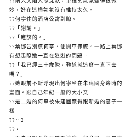
??兩人又陷入瞭沈默，車裡的氣氛變得很微
妙，好在這樣氣氛沒有維持太久。
??何寧住的酒店公寓到瞭。
??「謝謝。」
??「應該的。」
??葉娜告別瞭何寧，便開車傢瞭。一路上葉娜
有想起瞭她一直在逃避的問題。
??「我已經三十歲瞭，難道就這麼一直下去
嗎？」
??她眼前不斷浮現出何寧坐在朱建國身邊時的
畫面。跟自己年紀一般的大小又
??是二婚的何寧被朱建國寵得跟新婚的妻子一
樣
??‥2
??。