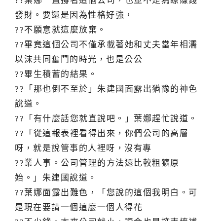
??葉娜一直撐著這個公司，也並不是為瞭賺錢
發財。要還是因為性格好強，
??不願意就這麼放棄。
??畢竟這個公司不僅承載著她和丈夫當年相濡
以沫共同奮鬥的時光，也是公公
??畢生積蓄的結果。
??「那也倒不至於」朱建國面露出猶豫的神色
說道。
??「有什麼話您就直說吧。」葉娜趕忙說道。
??「從這報表裡看得出來，你們公司的高層
呀，就是說管事的人裡呀，沒有專
??業人事。公司管理的方法還比較粗獷原
始。」朱建國說道。
??葉娜面露出難色，「您說的這個我明白。可
是現在要請一個這麼一個人得花