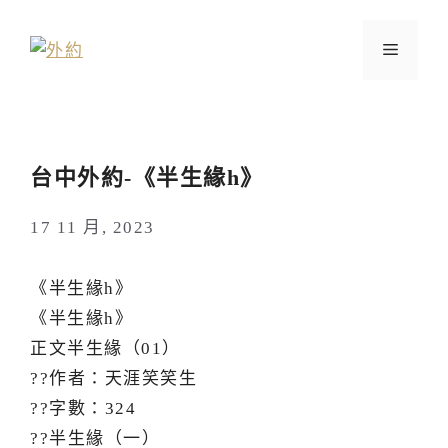
跳
至
選
主
要
單
內
容
台中外約-《半生緣h》
17 11 月, 2023
《半生緣h》
《半生緣h》
正文半生緣（01）
??作者：天涯笑笑生
??字數：324
??半生緣（一）