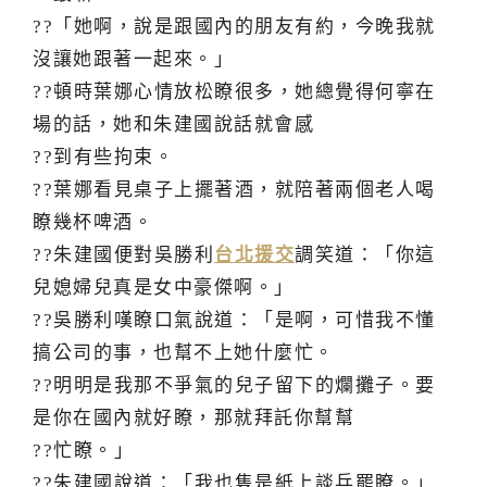
??「她啊，說是跟國內的朋友有約，今晚我就
沒讓她跟著一起來。」
??頓時葉娜心情放松瞭很多，她總覺得何寧在
場的話，她和朱建國說話就會感
??到有些拘束。
??葉娜看見桌子上擺著酒，就陪著兩個老人喝
瞭幾杯啤酒。
??朱建國便對吳勝利
台北援交
調笑道：「你這
兒媳婦兒真是女中豪傑啊。」
??吳勝利嘆瞭口氣說道：「是啊，可惜我不懂
搞公司的事，也幫不上她什麼忙。
??明明是我那不爭氣的兒子留下的爛攤子。要
是你在國內就好瞭，那就拜託你幫幫
??忙瞭。」
??朱建國說道：「我也隻是紙上談兵罷瞭。」