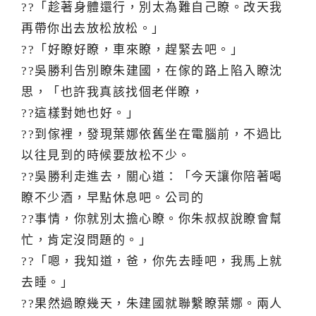
??「趁著身體還行，別太為難自己瞭。改天我
再帶你出去放松放松。」
??「好瞭好瞭，車來瞭，趕緊去吧。」
??吳勝利告別瞭朱建國，在傢的路上陷入瞭沈
思，「也許我真該找個老伴瞭，
??這樣對她也好。」
??到傢裡，發現葉娜依舊坐在電腦前，不過比
以往見到的時候要放松不少。
??吳勝利走進去，關心道：「今天讓你陪著喝
瞭不少酒，早點休息吧。公司的
??事情，你就別太擔心瞭。你朱叔叔說瞭會幫
忙，肯定沒問題的。」
??「嗯，我知道，爸，你先去睡吧，我馬上就
去睡。」
??果然過瞭幾天，朱建國就聯繫瞭葉娜。兩人